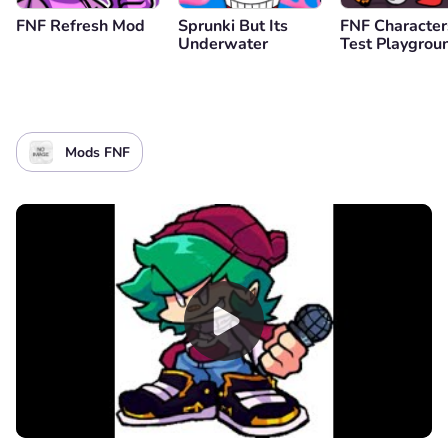
FNF Refresh Mod
Sprunki But Its
FNF Character
Underwater
Test Playgrou
Mods FNF