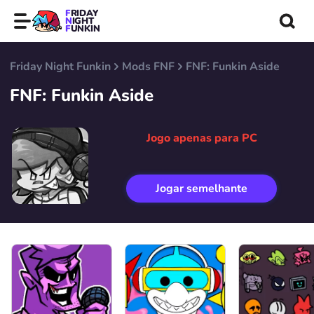
FRIDAY
NIGHT
FUNKIN
Friday Night Funkin
Mods FNF
FNF: Funkin Aside
FNF: Funkin Aside
Jogo apenas para PC
Jogar semelhante