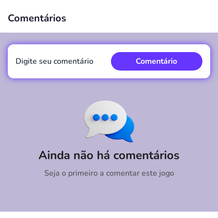
Comentários
00:00
/
00:00
Digite seu comentário
Comentário
Comentário
Cancelar
Ainda não há comentários
Seja o primeiro a comentar este jogo