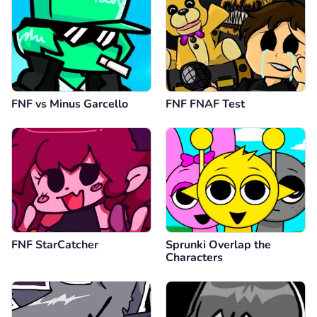
FNF vs Minus Garcello
FNF FNAF Test
FNF StarCatcher
Sprunki Overlap the
Characters