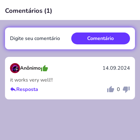
Comentários (
1
)
00:00
/
00:00
Digite seu comentário
Comentário
Anônimo
14.09.2024
it works very well!!
Comentário
Cancelar
Resposta
0