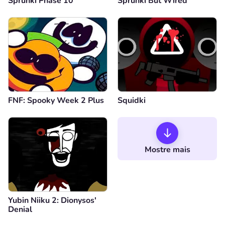
Sprunki Phase 10
Sprunki But Wired
FNF: Spooky Week 2 Plus
Squidki
Mostre mais
Yubin Niiku 2: Dionysos'
Denial