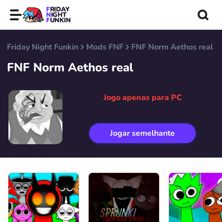
FRIDAY
NIGHT
FUNKIN
Friday Night Funkin
Mods FNF
FNF Norm Aethos real
FNF Norm Aethos real
Jogo apenas para PC
Jogar semelhante