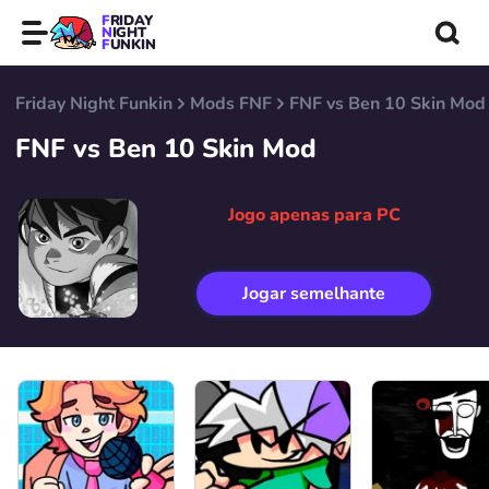
FRIDAY
NIGHT
FUNKIN
Friday Night Funkin
Mods FNF
FNF vs Ben 10 Skin Mod
FNF vs Ben 10 Skin Mod
Jogo apenas para PC
Jogar semelhante