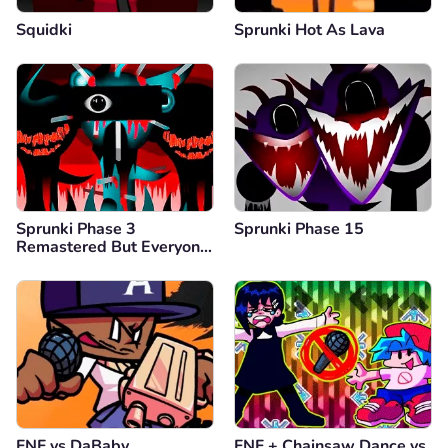
Squidki
Sprunki Hot As Lava
Sprunki Phase 3
Sprunki Phase 15
Remastered But Everyone
is Vineria
FNF vs DaBaby
FNF + Chainsaw Dance vs