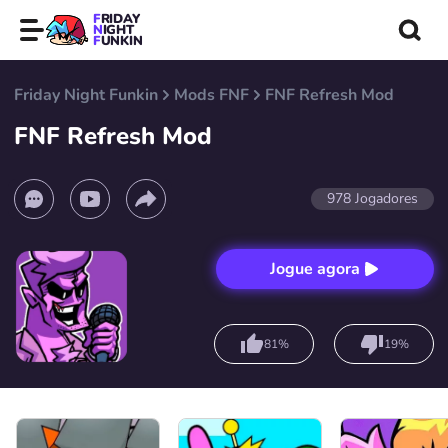
FRIDAY
NIGHT
FUNKIN
Friday Night Funkin
Mods FNF
FNF Refresh Mod
FNF Refresh Mod
978
Jogadores
Jogue agora
81%
19%