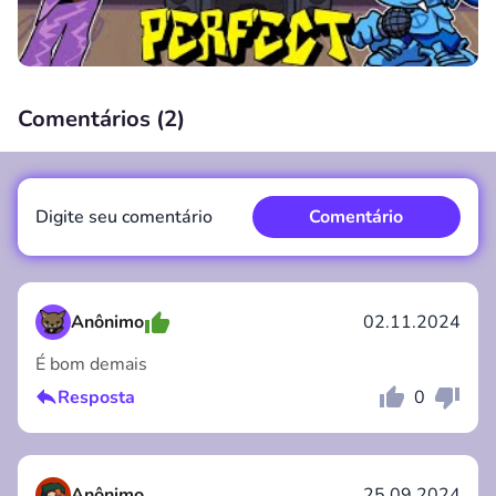
Comentários (
2
)
00:00
/
00:00
Digite seu comentário
Comentário
Anônimo
02.11.2024
É bom demais
Comentário
Cancelar
Resposta
0
Anônimo
25.09.2024