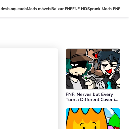
 desbloqueado
Mods móveis
Baixar FNF
FNF HD
Sprunki
Mods FNF
FNF: Nerves but Every
Turn a Different Cover is
Use