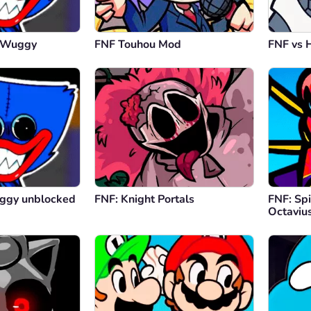
y Wuggy
FNF Touhou Mod
FNF vs 
ggy unblocked
FNF: Knight Portals
FNF: Sp
Octavius