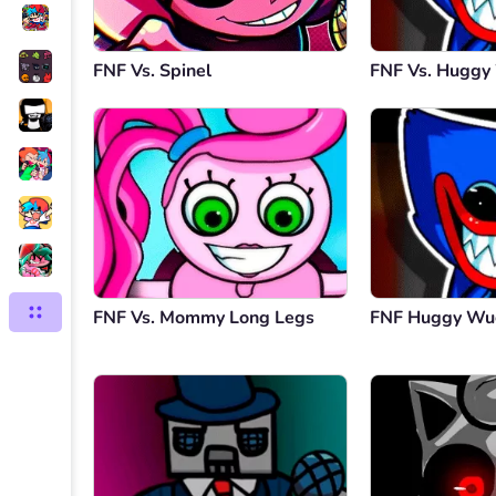
FNF Vs. Spinel
FNF Vs. Hugg
FNF Vs. Mommy Long Legs
FNF Huggy Wu