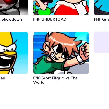
ht Showdown
FNF UNDERTOAD
FNF Grie
Dad
FNF Scott Pilgrim vs The
World