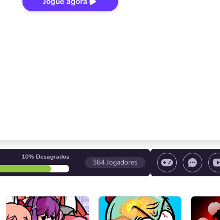
Jogue agora
10%
Desagrados
384
Jogadores
 o jogo/ Pare o jogo/ Selecione um nível
Controle d