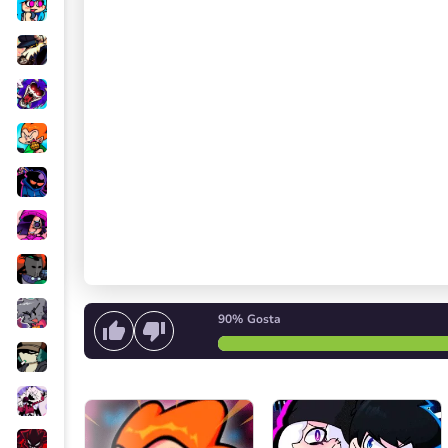
90%
Gosta
Comece a cantar
ou
Inicie