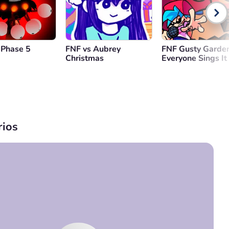
 Phase 5
FNF vs Aubrey
FNF Gusty Garde
Christmas
Everyone Sings It
ios