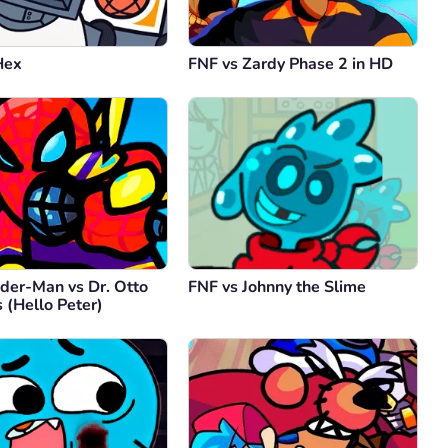
Hex
FNF vs Zardy Phase 2 in HD
ider-Man vs Dr. Otto
FNF vs Johnny the Slime
 (Hello Peter)