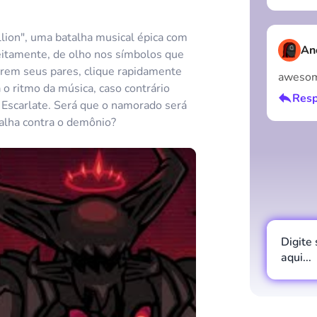
llion", uma batalha musical épica com
An
feitamente, de olho nos símbolos que
rem seus pares, clique rapidamente
aweso
 o ritmo da música, caso contrário
Resp
i Escarlate. Será que o namorado será
alha contra o demônio?
Digite
aqui...