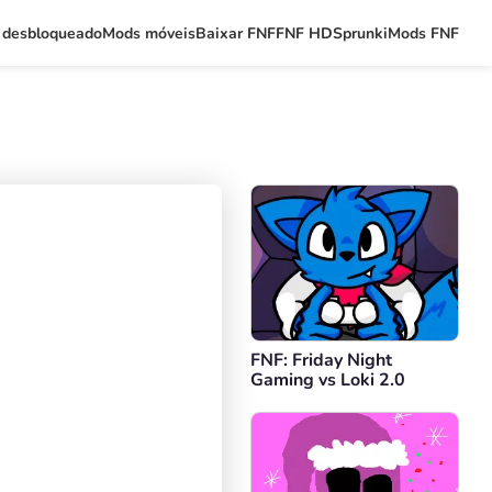
 desbloqueado
Mods móveis
Baixar FNF
FNF HD
Sprunki
Mods FNF
FNF: Friday Night
Gaming vs Loki 2.0