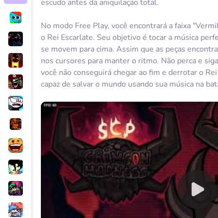
escudo antes da aniquilação total.
No modo Free Play, você encontrará a faixa "Vermi
o Rei Escarlate. Seu objetivo é tocar a música per
se movem para cima. Assim que as peças encontra
nos cursores para manter o ritmo. Não perca e siga
você não conseguirá chegar ao fim e derrotar o Re
capaz de salvar o mundo usando sua música na bat