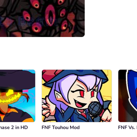
00:00
/
04:02
hase 2 in HD
FNF Touhou Mod
FNF Vs.