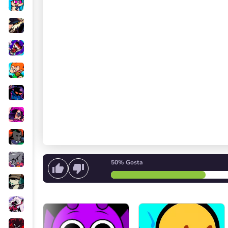
50%
Gosta
Comece a cantar
ou
Inicie