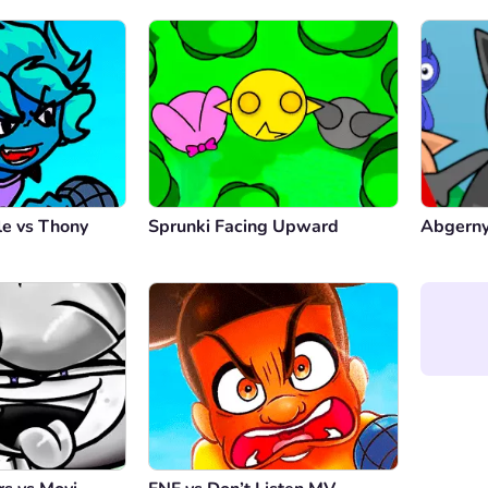
le vs Thony
Sprunki Facing Upward
Abgerny