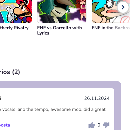
herly Rivalry!
FNF vs Garcello with
FNF in the Backr
Lyrics
ios (
2
)
i
26.11.2024
e vocals, and the tempo, awesome mod. did a great
osta
0