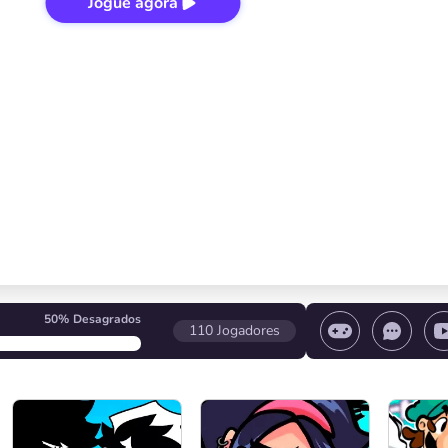
Jogue agora
50%
Desagrados
110
Jogadores
 o jogo/ Pare o jogo/ Selecione um nível
Controle d