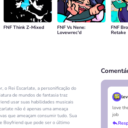
FNF Think Z-Mixed
FNF Vs Nene:
FNF Brot
Lovewrec'd
Retake
Comentár
 o Rei Escarlate, a personificação do
iatura de mundos de fantasia traz
lev
riend usar suas habilidades musicais
love th
Escarlate não é apenas uma ameaça
job
tivas que ameaçam consumir tudo. Sua
e Boyfriend que pode ser o último
Resp