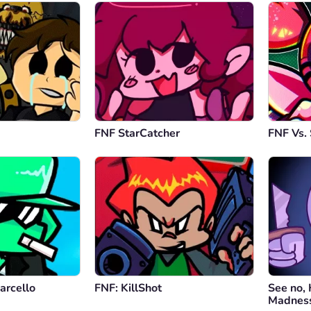
FNF StarCatcher
FNF Vs. 
arcello
FNF: KillShot
See no, 
Madness