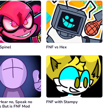
Spinel
FNF vs Hex
Hear no, Speak no
FNF with Stampy
 But is FNF Mod