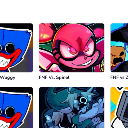
y Wuggy
FNF Vs. Spinel
FNF vs 