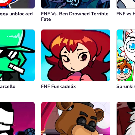
ggy unblocked
FNF Vs. Ben Drowned Terrible
FNF vs 
Fate
arcello
FNF Funkadelix
Sprunki