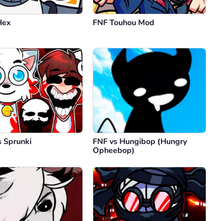
Hex
FNF Touhou Mod
s Sprunki
FNF vs Hungibop (Hungry
Opheebop)