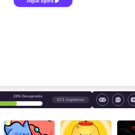
Jogue agora
23%
Desagrados
623
Jogadores