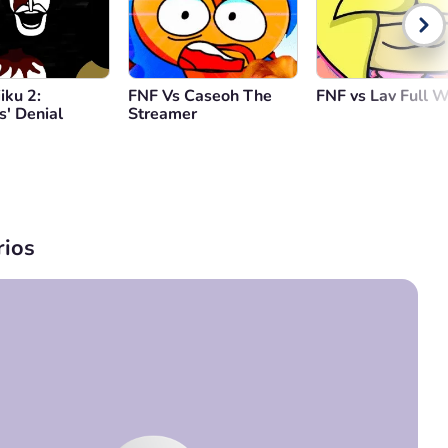
iku 2:
FNF Vs Caseoh The
FNF vs Lav Full 
s' Denial
Streamer
ios