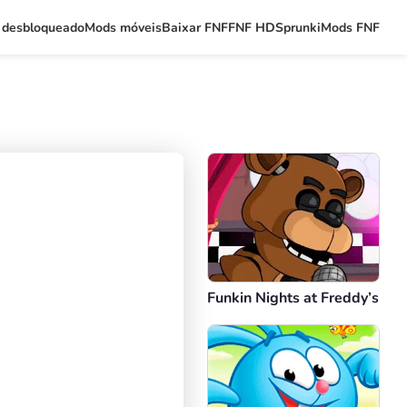
 desbloqueado
Mods móveis
Baixar FNF
FNF HD
Sprunki
Mods FNF
Funkin Nights at Freddy’s