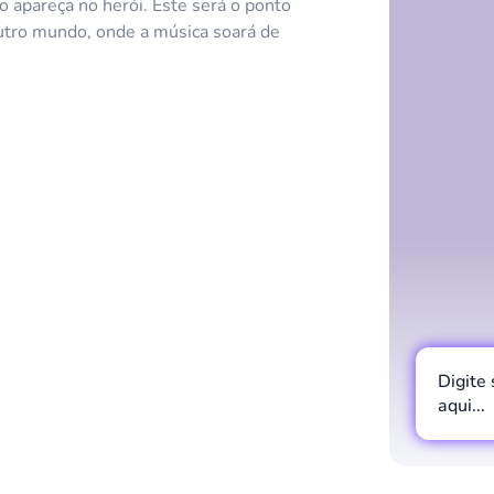
o apareça no herói. Este será o ponto
outro mundo, onde a música soará de
Digite
aqui...