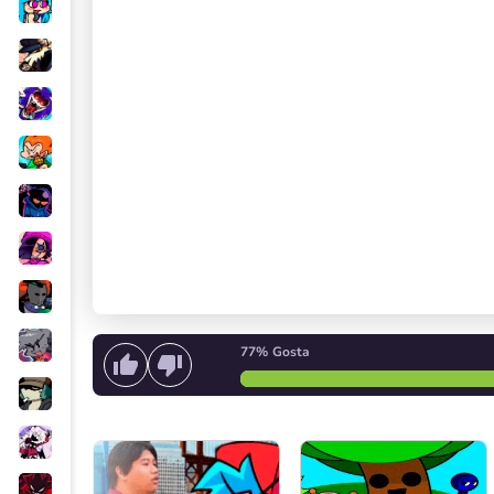
77%
Gosta
Criar melodia
ou