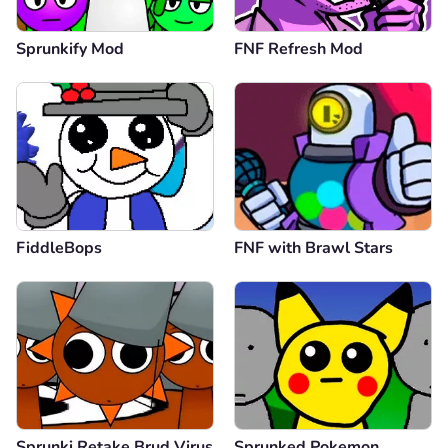
Sprunkify Mod
FNF Refresh Mod
FiddleBops
FNF with Brawl Stars
Sprunki Retake Brud Virus
Sprunked Pokemon