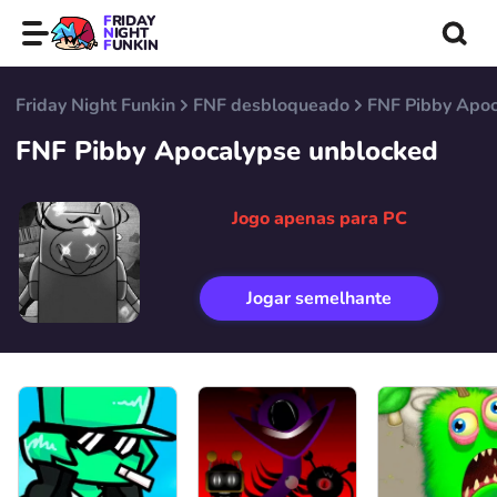
FRIDAY
NIGHT
FUNKIN
Friday Night Funkin
FNF desbloqueado
FNF Pibby Apoc
FNF Pibby Apocalypse unblocked
Jogo apenas para PC
Jogar semelhante