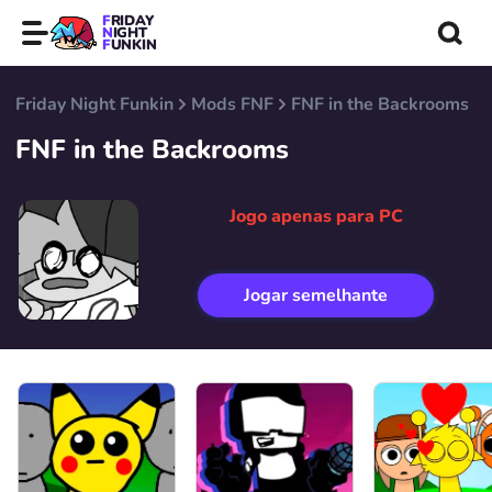
FRIDAY
NIGHT
FUNKIN
Friday Night Funkin
Mods FNF
FNF in the Backrooms
FNF in the Backrooms
Jogo apenas para PC
Jogar semelhante