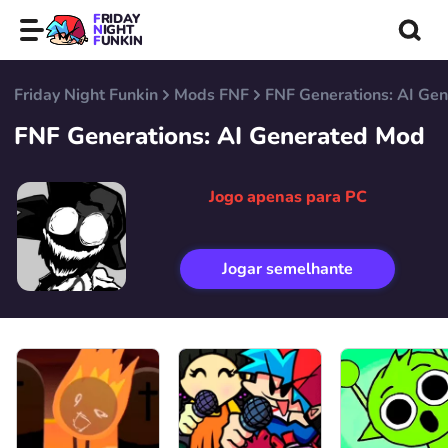
FRIDAY
NIGHT
FUNKIN
Friday Night Funkin
Mods FNF
FNF Generations: AI Ge
FNF Generations: AI Generated Mod
Jogo apenas para PC
Jogar semelhante