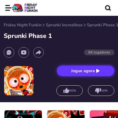
FRIDAY
NIGHT
FUNKIN
Friday Night Funkin
Sprunki Incredibox
Sprunki Phase 
Sprunki Phase 1
84
Jogadores
Jogue agora
50%
50%