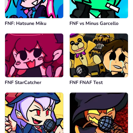
FNF: Hatsune Miku
FNF vs Minus Garcello
FNF StarCatcher
FNF FNAF Test