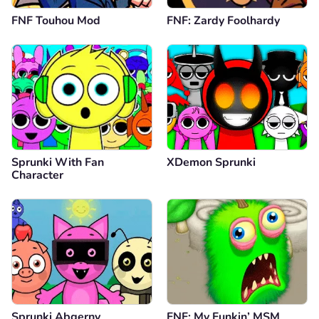
FNF Touhou Mod
FNF: Zardy Foolhardy
Sprunki With Fan
XDemon Sprunki
Character
Sprunki Abgerny
FNF: My Funkin’ MSM