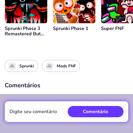
Sprunki Phase 3
Sprunki Phase 1
Super FNF
Remastered But
Everyone is Vineria
Sprunki
Mods FNF
Comentários
Digite seu comentário
Comentário