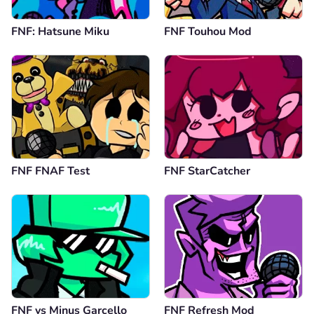
Anônimo
06.10.2024
FNF: Hatsune Miku
FNF Touhou Mod
So good
Resposta
-1
Comentário
Cancelar
FNF FNAF Test
FNF StarCatcher
Comentário
Cancelar
FNF vs Minus Garcello
FNF Refresh Mod