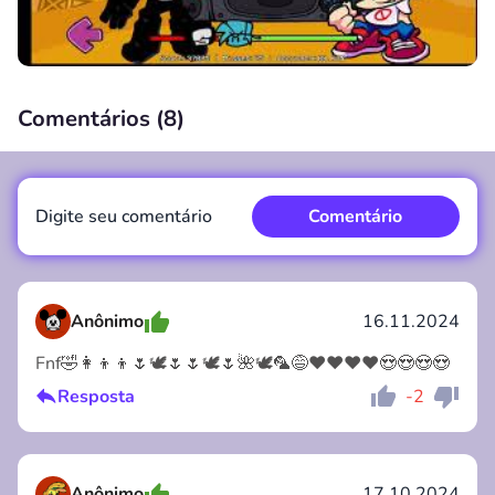
Comentários (
8
)
00:00
/
00:00
Digite seu comentário
Comentário
Anônimo
16.11.2024
Fnf🤣👩‍👦‍👦🌷🕊🌷🌷🕊🌷🌺🕊🦜😅♥️♥️♥️♥️😍😍😍😍
Comentário
Cancelar
Resposta
-2
Anônimo
17.10.2024