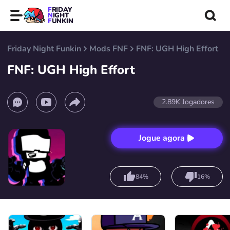
FRIDAY
NIGHT
FUNKIN
Friday Night Funkin
Mods FNF
FNF: UGH High Effort
FNF: UGH High Effort
2.89K
Jogadores
Jogue agora
84%
16%