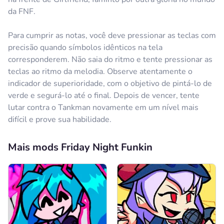
Anônimo
27.08.2024
da FNF.
I love this game
Para cumprir as notas, você deve pressionar as teclas com
Resposta
-2
precisão quando símbolos idênticos na tela
corresponderem. Não saia do ritmo e tente pressionar as
Comentário
Cancelar
teclas ao ritmo da melodia. Observe atentamente o
indicador de superioridade, com o objetivo de pintá-lo de
Anônimo
01.08.2024
verde e segurá-lo até o final. Depois de vencer, tente
Yesterday
lutar contra o Tankman novamente em um nível mais
difícil e prove sua habilidade.
Resposta
0
Comentário
Cancelar
Mais mods Friday Night Funkin
Anônimo
15.09.2024
Its actaully fun!
Resposta
-2
Comentário
Cancelar