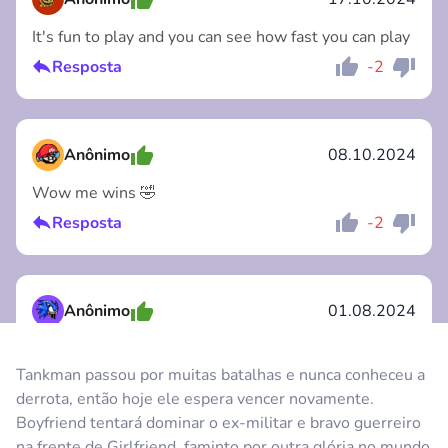
It's fun to play and you can see how fast you can play
Resposta
-2
Comentário
Cancelar
Anônimo
08.10.2024
Wow me wins 🤣
Resposta
-2
Comentário
Cancelar
Anônimo
01.08.2024
Wow this is a Very play ❤️
Tankman passou por muitas batalhas e nunca conheceu a
Resposta
0
derrota, então hoje ele espera vencer novamente.
Comentário
Cancelar
Boyfriend tentará dominar o ex-militar e bravo guerreiro
na frente de Girlfriend, faminto por outra glória no mundo