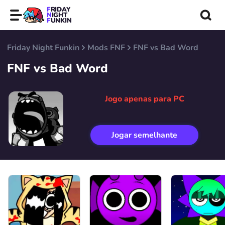
FRIDAY
NIGHT
FUNKIN
Friday Night Funkin
Mods FNF
FNF vs Bad Word
FNF vs Bad Word
Jogo apenas para PC
Jogar semelhante