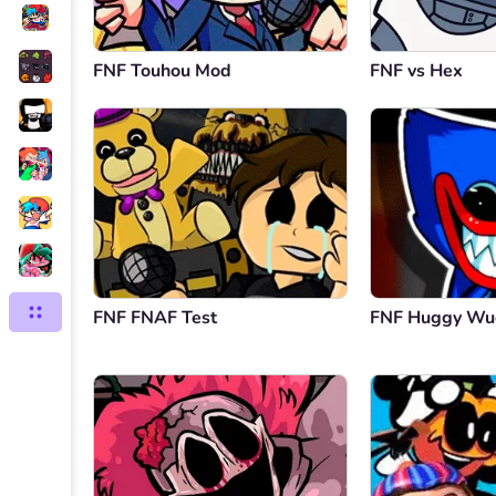
FNF Touhou Mod
FNF vs Hex
FNF FNAF Test
FNF Huggy Wu