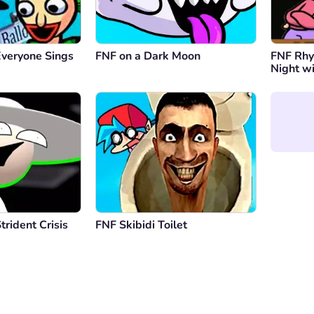
Everyone Sings
FNF on a Dark Moon
FNF Rhy
Night w
Protago
rident Crisis
FNF Skibidi Toilet