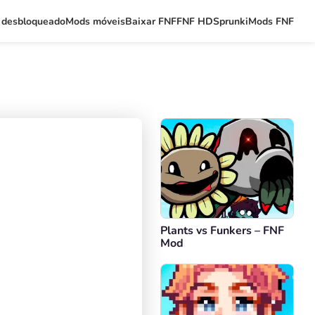
 desbloqueado
Mods móveis
Baixar FNF
FNF HD
Sprunki
Mods FNF
Plants vs Funkers – FNF
Mod