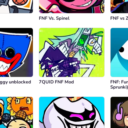
FNF Vs. Spinel
FNF vs 
ggy unblocked
7QUID FNF Mod
FNF: Fun
Sprunki