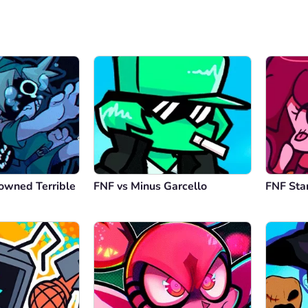
owned Terrible
FNF vs Minus Garcello
FNF Sta