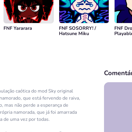
FNF Yararara
FNF SOSORRY! /
FNF Dro
Hatsune Miku
Playabl
Comentár
lação caótica do mod Sky original
namorado, que está fervendo de raiva,
o, mas não perde a esperança de
rópria namorada, que já foi amarrada
la de uma vez por todas.