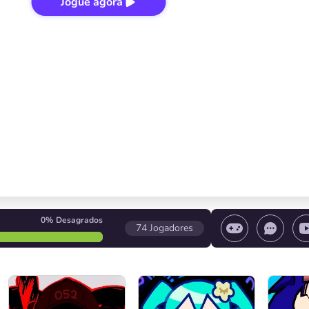
Jogue agora
0%
Desagrados
74
Jogadores
 o jogo/ Pare o jogo/ Selecione um nível
Controle d