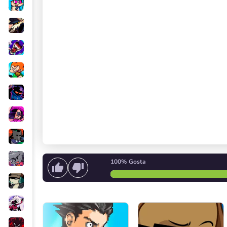
100%
Gosta
Comece a cantar
ou
Inicie