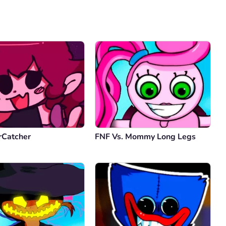
Comentário
Cancelar
rCatcher
FNF Vs. Mommy Long Legs