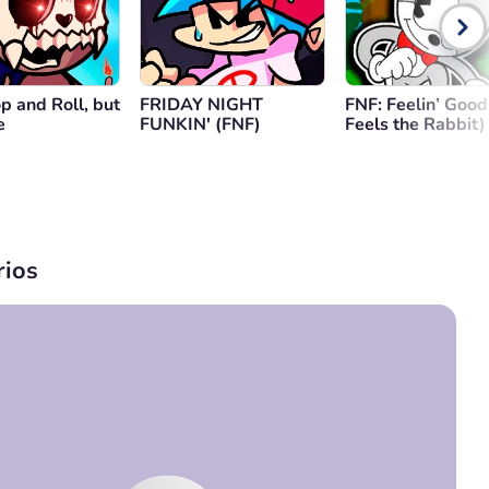
p and Roll, but
FRIDAY NIGHT
FNF: Feelin’ Good 
e
FUNKIN' (FNF)
Feels the Rabbit)
ios