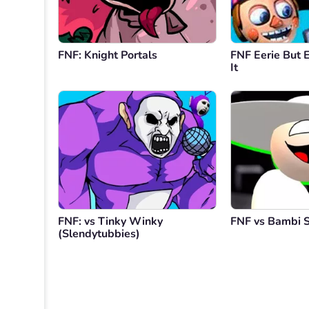
FNF: Knight Portals
FNF Eerie But 
It
FNF: vs Tinky Winky
FNF vs Bambi St
(Slendytubbies)