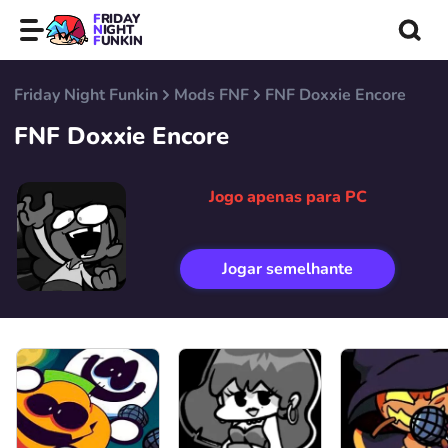
FRIDAY
NIGHT
FUNKIN
Friday Night Funkin
Mods FNF
FNF Doxxie Encore
FNF Doxxie Encore
Jogo apenas para PC
Jogar semelhante