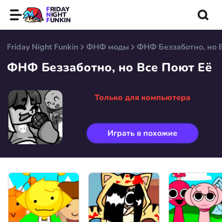
FRIDAY
NIGHT
FUNKIN
Friday Night Funkin
ФНФ моды
ФНФ Беззаботно, но 
ФНФ Беззаботно, но Все Поют Её
Только для компьютера
Играть в похожие