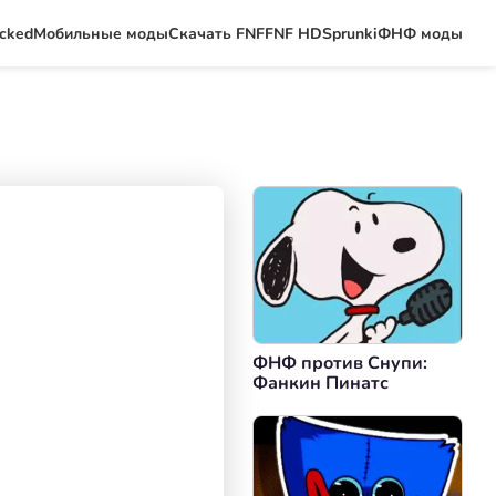
ocked
Мобильные моды
Скачать FNF
FNF HD
Sprunki
ФНФ моды
ФНФ против Снупи:
Фанкин Пинатс