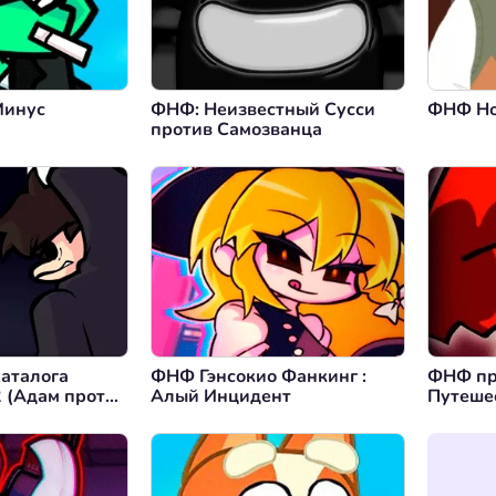
Минус
ФНФ: Неизвестный Сусси
ФНФ Но
против Самозванца
аталога
ФНФ Гэнсокио Фанкинг :
ФНФ пр
 (Адам против
Алый Инцидент
Путеше
ика)