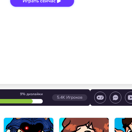
Играть сейчас
9%
дизлайки
5.4K
Игроков
игры / Остановить игру / Выбор уровня