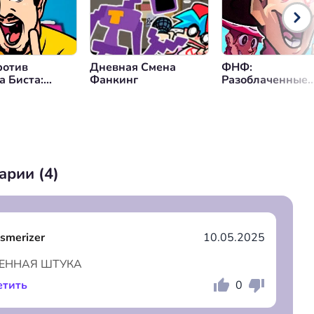
отив
Дневная Смена
ФНФ:
а Биста:
Фанкинг
Разоблаченные
ние Зверя-
Игрушки
ы
арии (
4
)
smerizer
10.05.2025
ЕННАЯ ШТУКА
етить
0