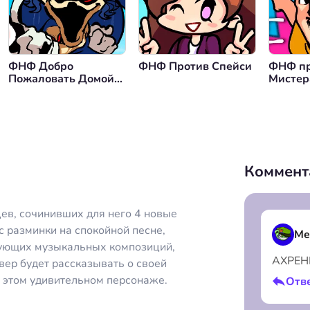
нуться назад
ФНФ Добро
ФНФ Против Спейси
ФНФ пр
Пожаловать Домой
Мистер
Циклы
Нападе
Убийц
Коммент
ев, сочинивших для него 4 новые
с разминки на спокойной песне,
Me
дующих музыкальных композиций,
АХРЕН
вер будет рассказывать о своей
б этом удивительном персонаже.
Отв