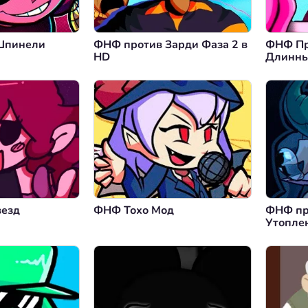
Шпинели
ФНФ против Зарди Фаза 2 в
ФНФ Пр
HD
Длинны
везд
ФНФ Тохо Мод
ФНФ пр
Утопле
Судьба