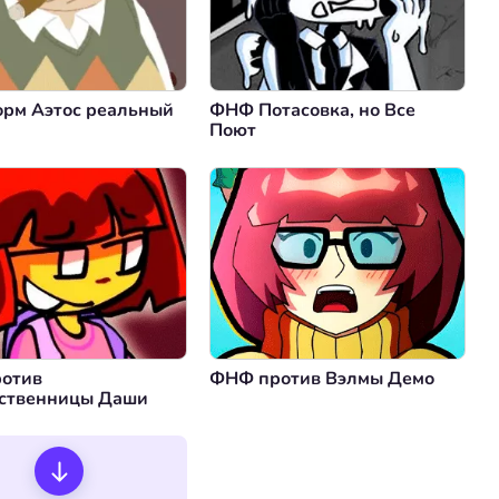
рм Аэтос реальный
ФНФ Потасовка, но Все
Поют
отив
ФНФ против Вэлмы Демо
ственницы Даши