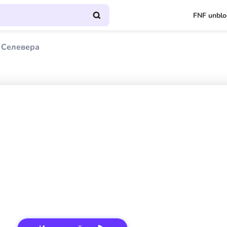
FNF unbl
 Селевера