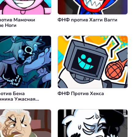
отив Мамочки
ФНФ против Хагги Вагги
е Ноги
отив Бена
ФНФ Против Хекса
нника Ужасная