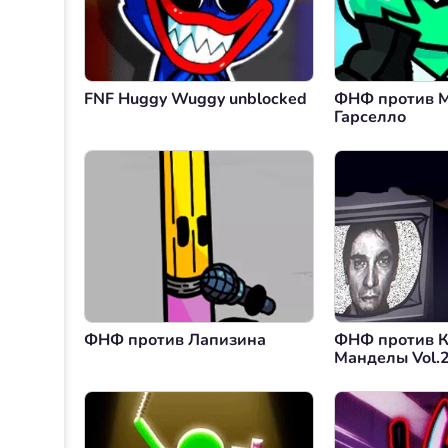
FNF Huggy Wuggy unblocked
ФНФ против 
Гарселло
ФНФ против Лапизина
ФНФ против К
Манделы Vol.2
Злоумышленн