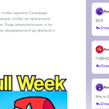
Ан
 чтобы одолеть Селевера.
рация, чтобы не пропускать
ВСЕ
ры. Будь внимательным, и ты
Отв
бы продержаться до финала и
Ан
ГОВНО
Отв
Ан
this is 
Отв