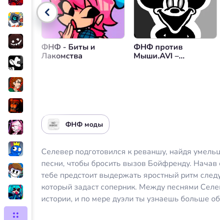
Управление громкостью
Вер
ФНФ - Биты и
ФНФ против
Лакомства
Мыши.AVI –
«Действительно
Страдал» –
Действительно
Счастлив 2K22
ФНФ моды
Селевер подготовился к реваншу, найдя умельц
песни, чтобы бросить вызов Бойфренду. Начав 
тебе предстоит выдержать яростный ритм сле
который задаст соперник. Между песнями Селе
истории, и по мере дуэли ты узнаешь больше о