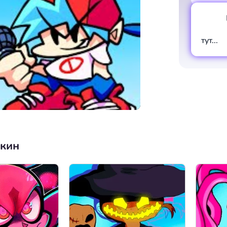
тут...
нкин
00:00
/
12:56