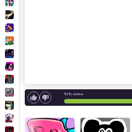
91%
лайки
Начать петь
или
Запуск 