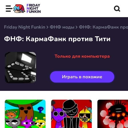
FRIDAY
NIGHT
FUNKIN
Friday Night Funkin
ФНФ моды
ФНФ: КармаФанк про
ФНФ: КармаФанк против Тити
Только для компьютера
Играть в похожие