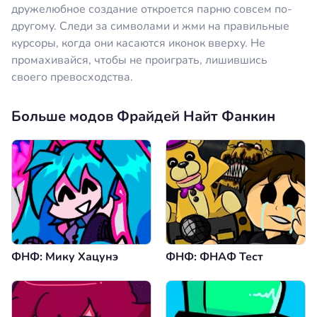
дружелюбное создание откроется парню совсем по-
другому. Следи за символами и жми на правильные
курсоры, когда они касаются иконок вверху. Не
промахивайся, чтобы не проиграть, лишившись
своего превосходства.
Больше модов Фрайдей Найт Фанкин
ФНФ: Мику Хацунэ
ФНФ: ФНАФ Тест