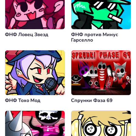
ФНФ Ловец Звезд
ФНФ против Минус
Гарселло
ФНФ Тохо Мод
Спрунки Фаза 69