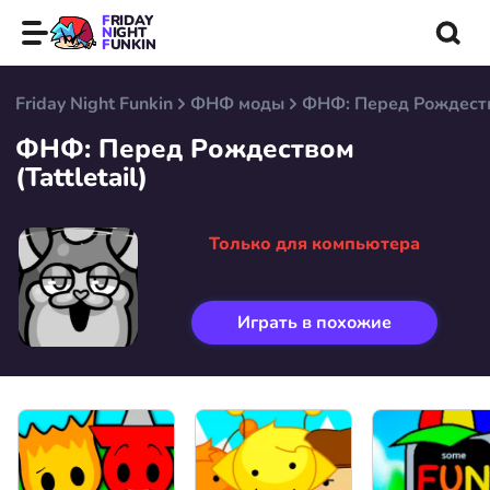
FRIDAY
NIGHT
FUNKIN
Friday Night Funkin
ФНФ моды
ФНФ: Перед Рождество
ФНФ: Перед Рождеством
(Tattletail)
Только для компьютера
Играть в похожие