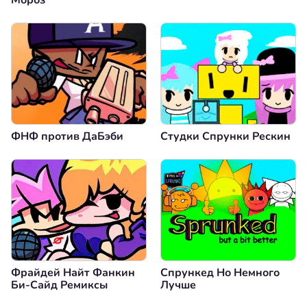
ФНФ против ДаБэби
Студки Спрунки Рескин
Фрайдей Найт Фанкин
Спрункед Но Немного
Би-Сайд Ремиксы
Лучше