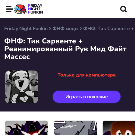
FRIDAY
NIGHT
FUNKIN
Friday Night Funkin
ФНФ моды
ФНФ: Тик Сарвенте +
ФНФ: Тик Сарвенте +
Реанимированный Рув Мид Файт
Массес
Только для компьютера
Играть в похожие