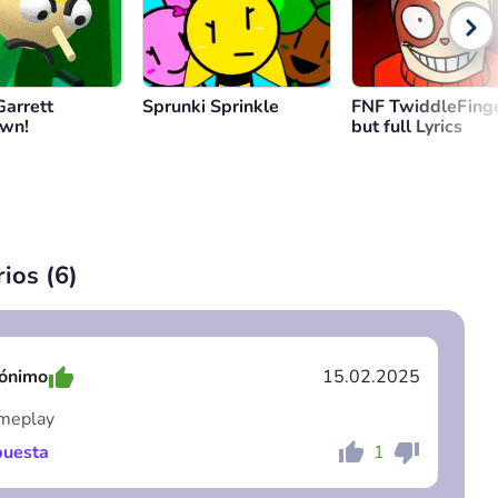
Garrett
Sprunki Sprinkle
FNF TwiddleFing
own!
but full Lyrics
ios (
6
)
ónimo
15.02.2025
ameplay
uesta
1