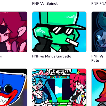
FNF Vs. Spinel
FNF FNA
er
FNF vs Minus Garcello
FNF Vs.
Fate