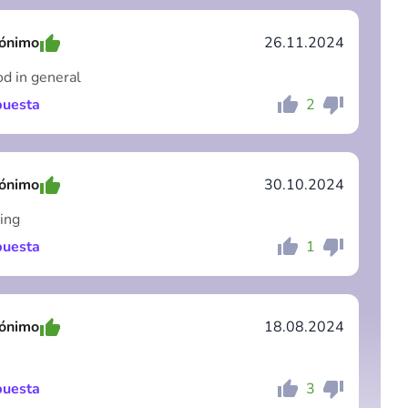
ónimo
26.11.2024
od in general
uesta
2
Comentario
Cancelar
ónimo
30.10.2024
ing
uesta
1
Comentario
Cancelar
ónimo
18.08.2024
uesta
3