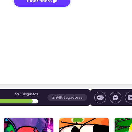
Jugar ahora
5%
Disgustos
2.94K
Jugadores
 el juego/ Detener el juego/ Seleccionar un nivel