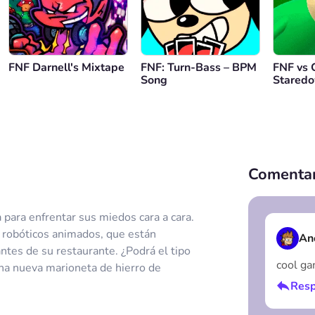
Restablecimiento
FNF Darnell's Mixtape
FNF: Turn-Bass – BPM
FNF vs 
Song
Stared
Comentar
 para enfrentar sus miedos cara a cara.
 robóticos animados, que están
An
antes de su restaurante. ¿Podrá el tipo
cool g
una nueva marioneta de hierro de
Resp