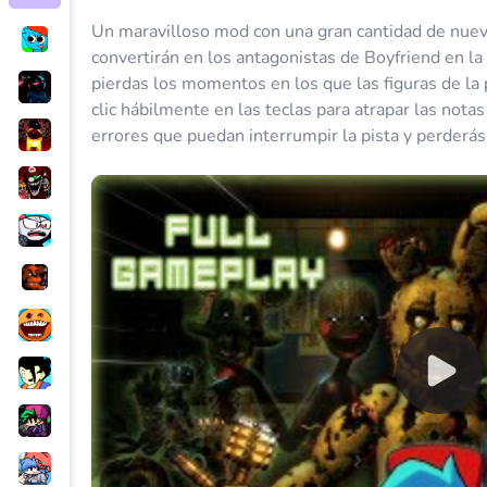
Un maravilloso mod con una gran cantidad de nuev
convertirán en los antagonistas de Boyfriend en la 
pierdas los momentos en los que las figuras de la 
clic hábilmente en las teclas para atrapar las not
errores que puedan interrumpir la pista y perderás