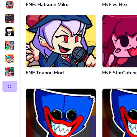
FNF: Hatsune Miku
FNF vs Hex
FNF Touhou Mod
FNF StarCatch