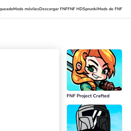
queado
Mods móviles
Descargar FNF
FNF HD
Sprunki
Mods de FNF
FNF Project Crafted