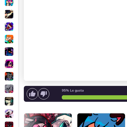
95%
Le gusta
Empieza a cantar
o
Iniciar