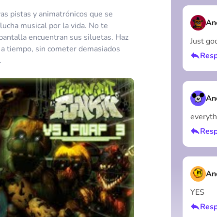
as pistas y animatrónicos que se
An
lucha musical por la vida. No te
pantalla encuentran sus siluetas. Haz
Just go
as a tiempo, sin cometer demasiados
Resp
.
An
everyth
Resp
An
YES
Resp