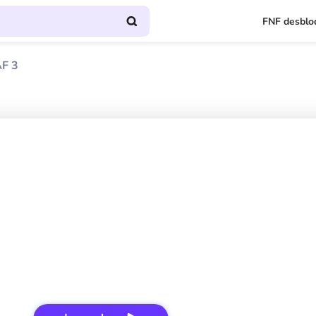
FNF desblo
AF 3