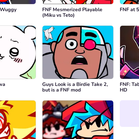
y Wuggy
FNF Mesmerized Playable
FNF at 
(Miku vs Teto)
wa
Guys Look is a Birdie Take 2,
FNF: Tab
but is a FNF mod
HD