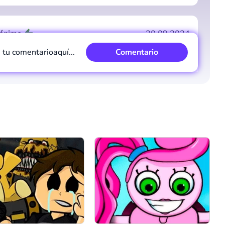
Comentario
Cancelar
ónimo
20.09.2024
e tu comentario
aquí...
Comentario
uesta
2
Comentario
Cancelar
ónimo
12.09.2024
a very good story
uesta
1
Comentario
Cancelar
Comentario
Cancelar