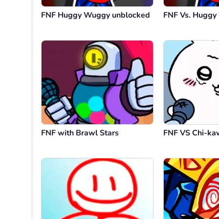
FNF Huggy Wuggy unblocked
FNF Vs. Hugg
FNF with Brawl Stars
FNF VS Chi-ka