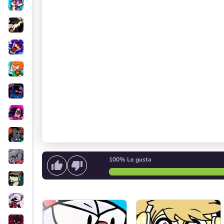
100%
Le gusta
Crear melodía
o