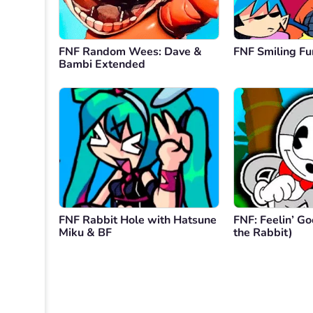
FNF Random Wees: Dave &
FNF Smiling Fu
Bambi Extended
FNF Rabbit Hole with Hatsune
FNF: Feelin’ Go
Miku & BF
the Rabbit)