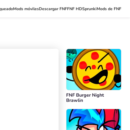
queado
Mods móviles
Descargar FNF
FNF HD
Sprunki
Mods de FNF
FNF Burger Night
Brawlin