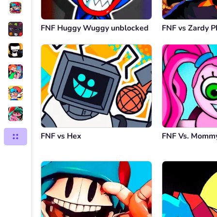
FNF Huggy Wuggy unblocked
FNF vs Zardy P
FNF vs Hex
FNF Vs. Mommy