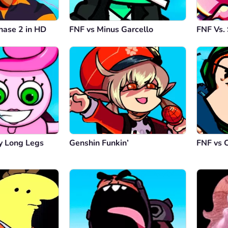
hase 2 in HD
FNF vs Minus Garcello
FNF Vs. 
 Long Legs
Genshin Funkin’
FNF vs 