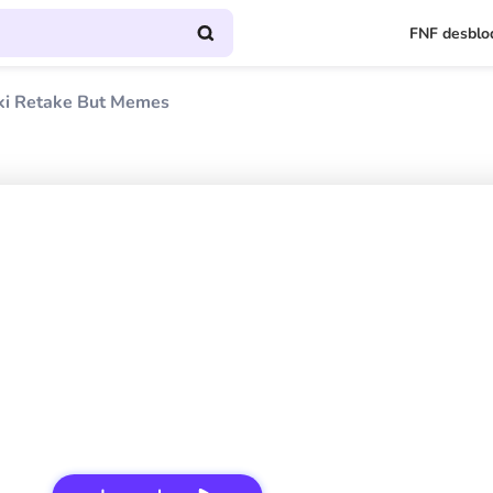
FNF desblo
ki Retake But Memes