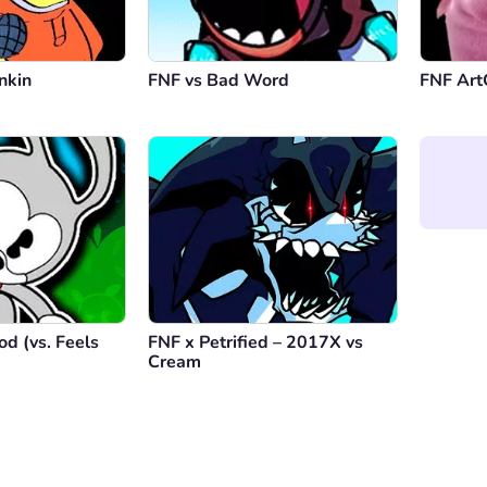
nkin
FNF vs Bad Word
FNF Art
od (vs. Feels
FNF x Petrified – 2017X vs
Cream