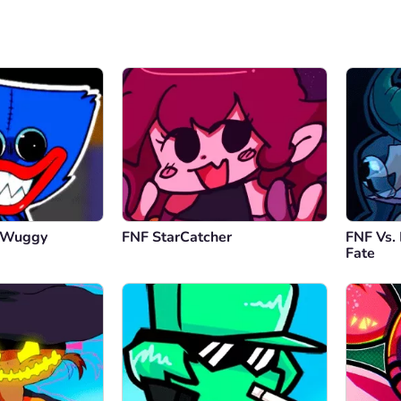
y Wuggy
FNF StarCatcher
FNF Vs.
Fate