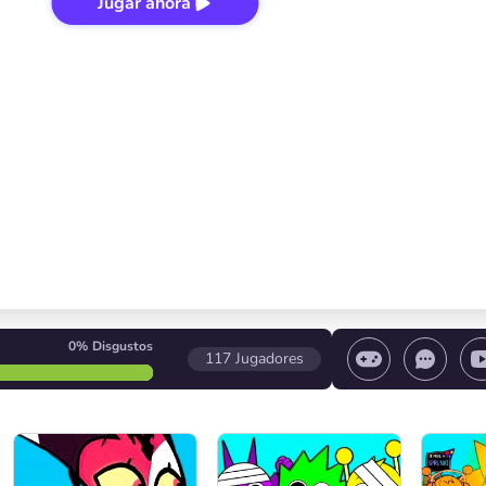
Jugar ahora
0%
Disgustos
117
Jugadores