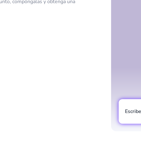
njunto, compóngalas y obtenga una
Escrib