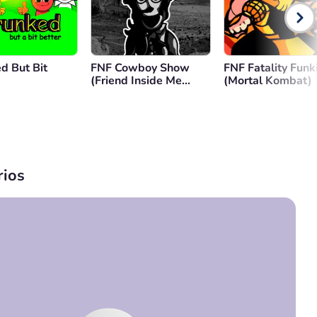
d But Bit
FNF Cowboy Show
FNF Fatality Funk
(Friend Inside Me
(Mortal Kombat)
Mod)
ios