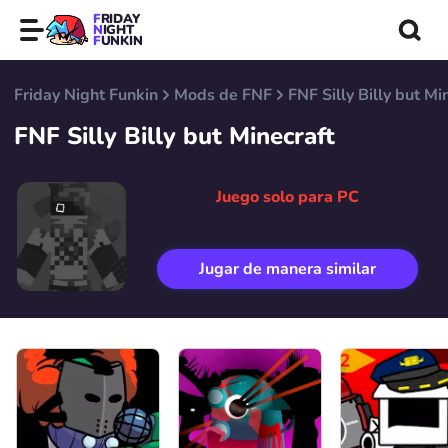
FRIDAY
NIGHT
FUNKIN
Friday Night Funkin
Mods de FNF
FNF Silly Billy but Mi
FNF Silly Billy but Minecraft
Juego solo para PC
Jugar de manera similar