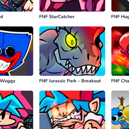
od
FNF StarCatcher
FNF Hu
y Wuggy
FNF Jurassic Park – Breakout
FNF Char