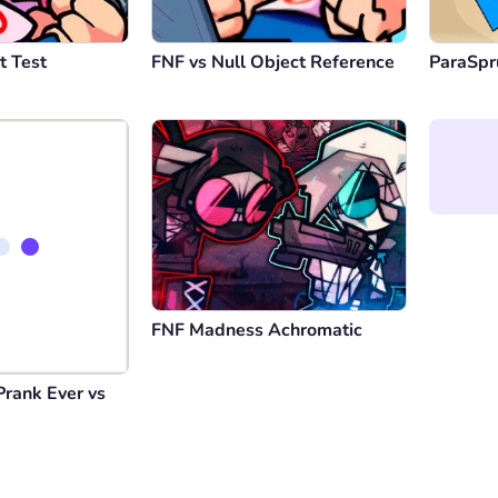
t Test
FNF vs Null Object Reference
ParaSpr
Prank Ever vs
FNF Madness Achromatic