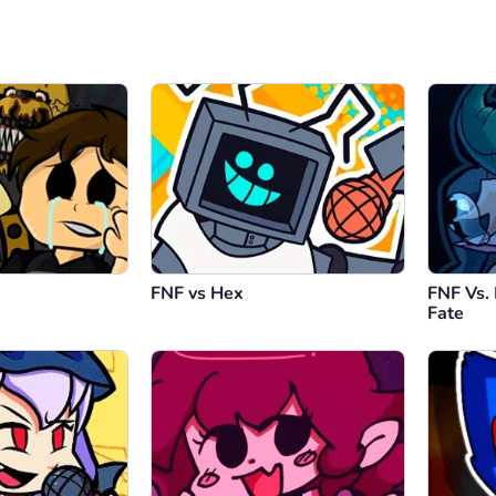
FNF vs Hex
FNF Vs.
Fate