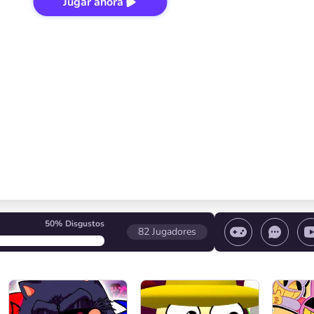
Jugar ahora
50%
Disgustos
82
Jugadores
 el juego/ Detener el juego/ Seleccionar un nivel