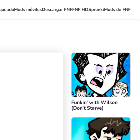
queado
Mods móviles
Descargar FNF
FNF HD
Sprunki
Mods de FNF
Funkin’ with Wilson
(Don’t Starve)