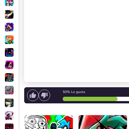
50%
Le gusta
Empieza a cantar
o
Iniciar