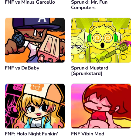
FNF vs Minus Garcello
Sprunki: Mr. Fun
Computers
FNF vs DaBaby
Sprunki Mustard
[Sprunkstard]
FNF: Holo Night Funkin'
FNF Vibin Mod