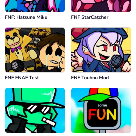
FNF: Hatsune Miku
FNF StarCatcher
FNF FNAF Test
FNF Touhou Mod