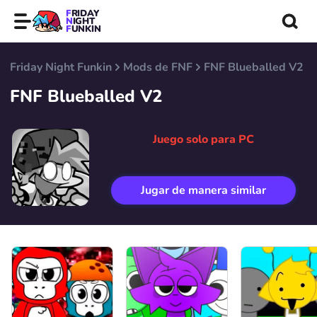
FRIDAY
NIGHT
FUNKIN
Friday Night Funkin
Mods de FNF
FNF Blueballed V2
FNF Blueballed V2
Juego solo para PC
Jugar de manera similar