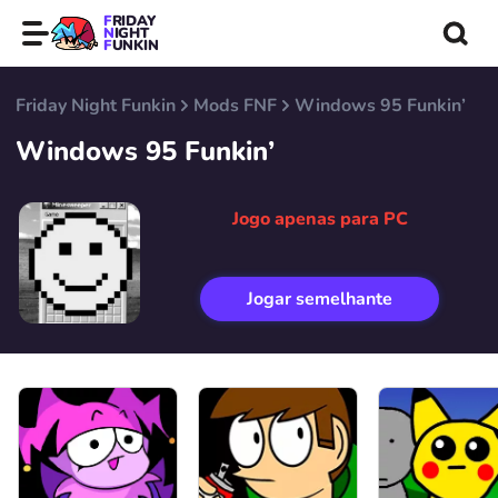
FRIDAY
NIGHT
FUNKIN
Friday Night Funkin
Mods FNF
Windows 95 Funkin’
Windows 95 Funkin’
Jogo apenas para PC
Jogar semelhante