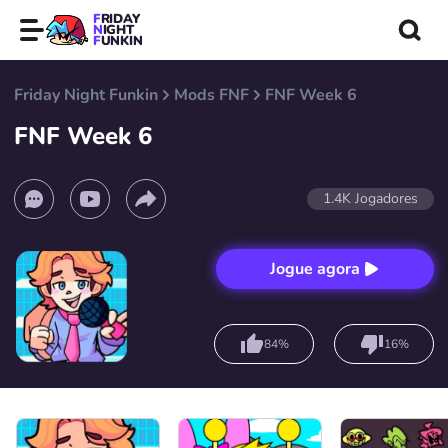
FRIDAY
NIGHT
FUNKIN
Friday Night Funkin
Mods FNF
FNF Week 6
FNF Week 6
1.4K
Jogadores
Jogue agora
84%
16%