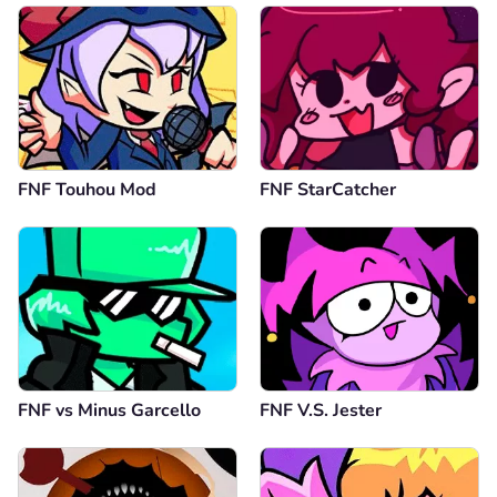
FNF Touhou Mod
FNF StarCatcher
FNF vs Minus Garcello
FNF V.S. Jester