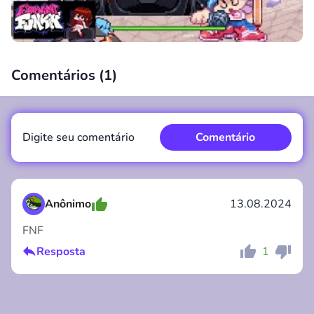
Comentários (
1
)
00:00
/
00:00
Digite seu comentário
Comentário
Anônimo
13.08.2024
FNF
Comentário
Cancelar
Resposta
1