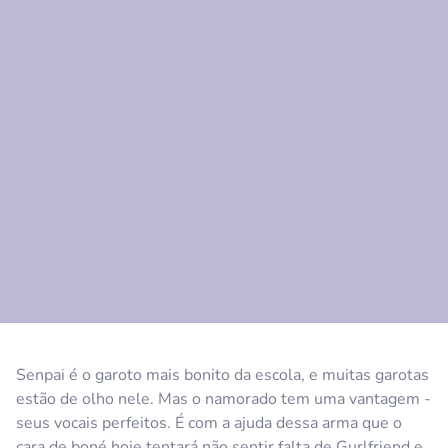
Comentário
Cancelar
Senpai é o garoto mais bonito da escola, e muitas garotas
estão de olho nele. Mas o namorado tem uma vantagem -
seus vocais perfeitos. É com a ajuda dessa arma que o
cara de boné hoje tentará não sentir falta de Gurlfriend e