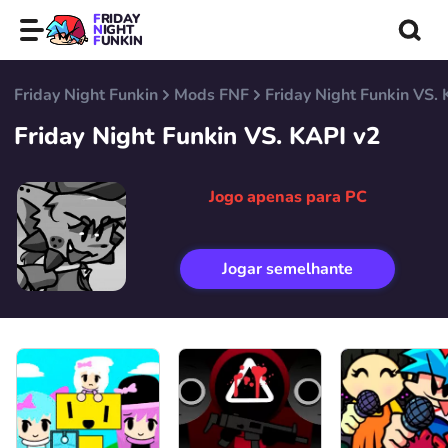
FRIDAY
NIGHT
FUNKIN
Friday Night Funkin
Mods FNF
Friday Night Funkin VS.
Friday Night Funkin VS. KAPI v2
Jogo apenas para PC
Jogar semelhante