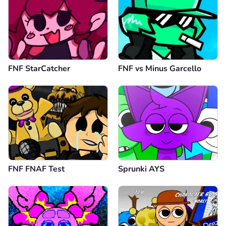
FNF StarCatcher
FNF vs Minus Garcello
FNF FNAF Test
Sprunki AYS