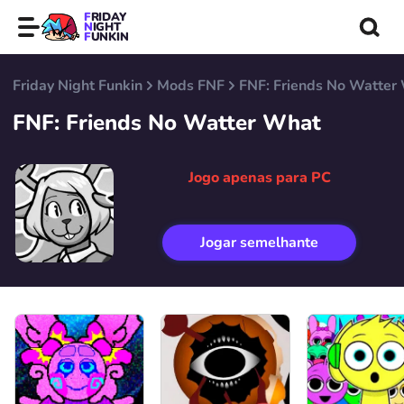
FRIDAY
NIGHT
FUNKIN
Friday Night Funkin
Mods FNF
FNF: Friends No Watter
FNF: Friends No Watter What
Jogo apenas para PC
Jogar semelhante