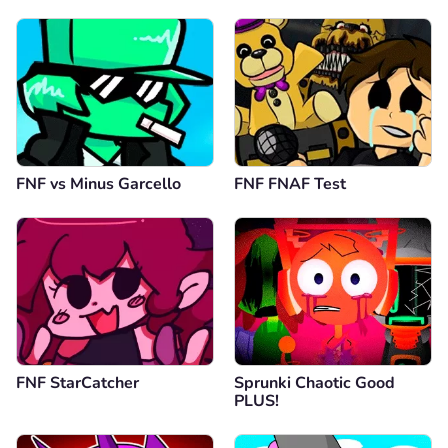
FNF vs Minus Garcello
FNF FNAF Test
FNF StarCatcher
Sprunki Chaotic Good
PLUS!