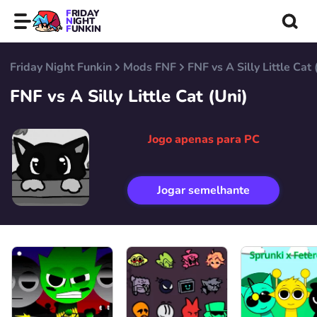
FRIDAY
NIGHT
FUNKIN
Friday Night Funkin
Mods FNF
FNF vs A Silly Little Cat 
FNF vs A Silly Little Cat (Uni)
Jogo apenas para PC
Jogar semelhante