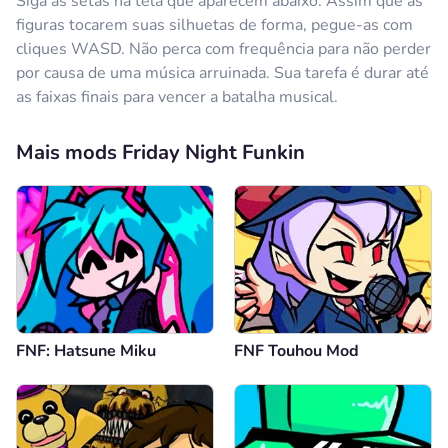
Siga as setas na tela que aparecem abaixo. Assim que as
figuras tocarem suas silhuetas de forma, pegue-as com
cliques WASD. Não perca com frequência para não perder
por causa de uma música arruinada. Sua tarefa é durar até
as faixas finais para vencer a batalha musical.
Mais mods Friday Night Funkin
FNF: Hatsune Miku
FNF Touhou Mod