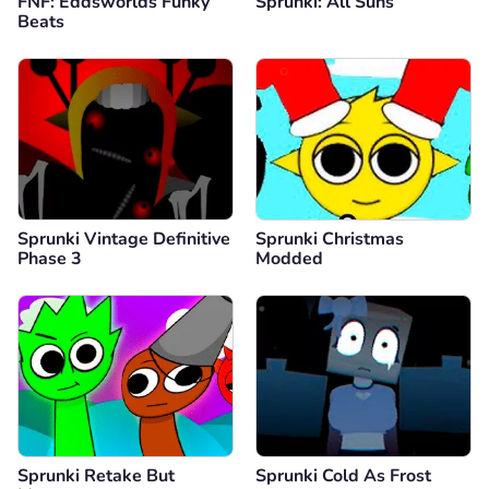
FNF: Eddsworlds Funky
Sprunki: All Suns
Beats
Sprunki Vintage Definitive
Sprunki Christmas
Phase 3
Modded
Sprunki Retake But
Sprunki Cold As Frost