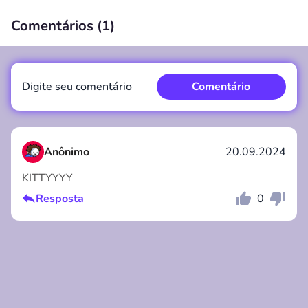
Comentários (
1
)
00:00
/
00:00
Digite seu comentário
Comentário
Anônimo
20.09.2024
KITTYYYY
Comentário
Cancelar
Resposta
0