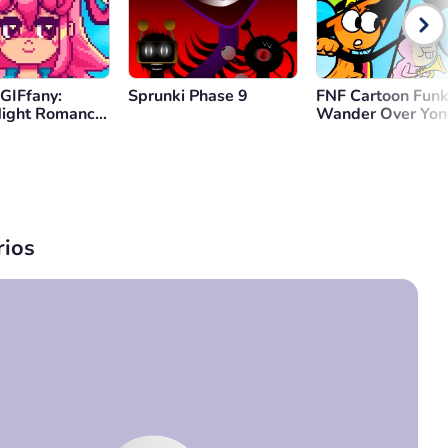
 GIFfany:
Sprunki Phase 9
FNF Cartoon Funk
Night Romance
Wander Over Yon
ios