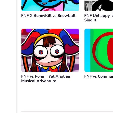
FNF X BunnyKill vs Snowball
FNF Unhappy, 
Sing It
FNF vs Pomni: Yet Another
FNF vs Commu
Musical Adventure