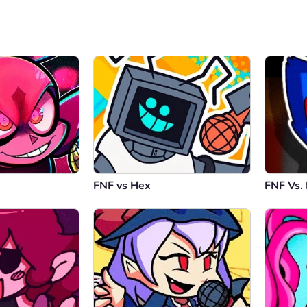
FNF vs Hex
FNF Vs.