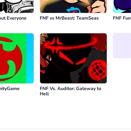
but Everyone
FNF vs MrBeast: TeamSeas
FNF Fun
nityGame
FNF Vs. Auditor: Gateway to
Hell