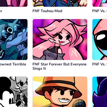
er
FNF Touhou Mod
FNF Vs.
owned Terrible
FNF Star Forever But Everyone
FNF Vs. 
Sings It