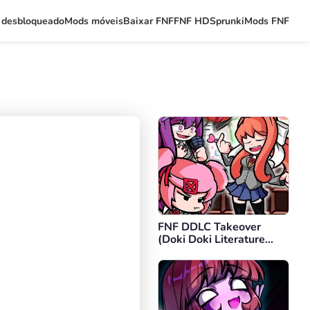
 desbloqueado
Mods móveis
Baixar FNF
FNF HD
Sprunki
Mods FNF
FNF DDLC Takeover
(Doki Doki Literature
Club)