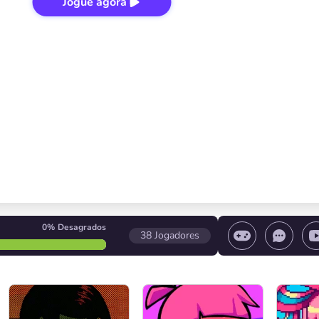
Jogue agora
0%
Desagrados
38
Jogadores
 o jogo/ Pare o jogo/ Selecione um nível
Controle d