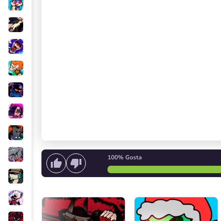
100%
Gosta
Comece a cantar
ou
Inicie