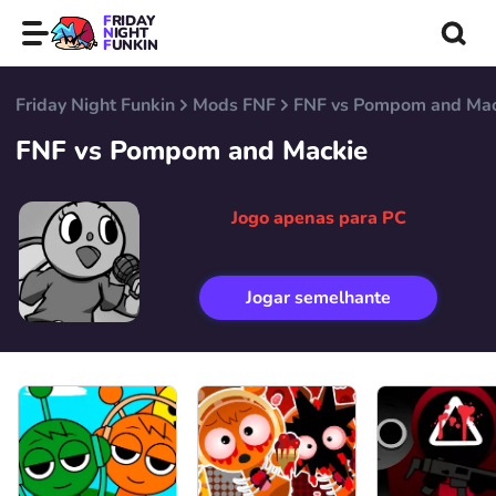
FRIDAY
NIGHT
FUNKIN
Friday Night Funkin
Mods FNF
FNF vs Pompom and Mac
FNF vs Pompom and Mackie
Jogo apenas para PC
Jogar semelhante