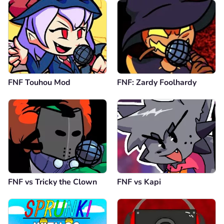
FNF Touhou Mod
FNF: Zardy Foolhardy
FNF vs Tricky the Clown
FNF vs Kapi