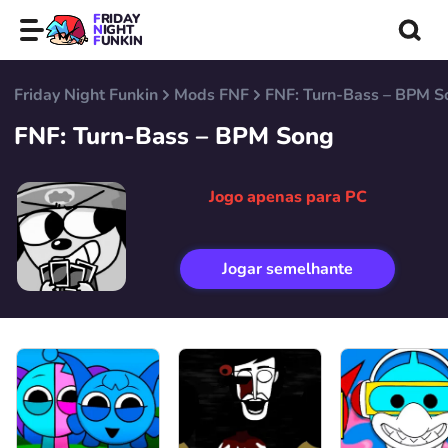
FRIDAY
NIGHT
FUNKIN
Friday Night Funkin
Mods FNF
FNF: Turn-Bass – BPM S
FNF: Turn-Bass – BPM Song
Jogo apenas para PC
Jogar semelhante