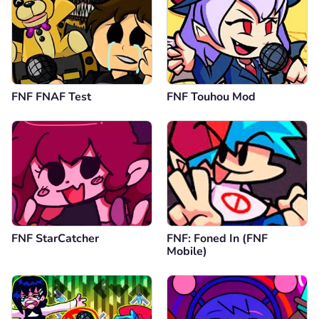
FNF FNAF Test
FNF Touhou Mod
FNF StarCatcher
FNF: Foned In (FNF
Mobile)