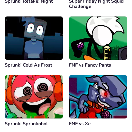
Sprunki Retake: Night
Super Friday Night Squid
Challenge
Sprunki Cold As Frost
FNF vs Fancy Pants
Sprunki Sprunkohol
FNF vs Xе