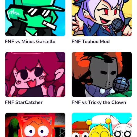
FNF vs Minus Garcello
FNF Touhou Mod
FNF StarCatcher
FNF vs Tricky the Clown