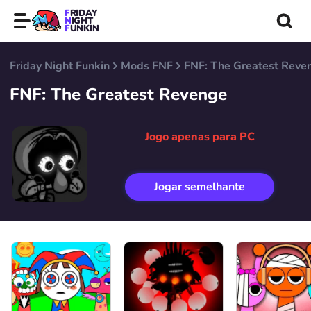
FRIDAY
NIGHT
FUNKIN
Friday Night Funkin
Mods FNF
FNF: The Greatest Reve
FNF: The Greatest Revenge
Jogo apenas para PC
Jogar semelhante