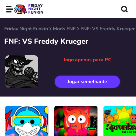
FRIDAY
NIGHT
FUNKIN
Friday Night Funkin
Mods FNF
FNF: VS Freddy Krueger
FNF: VS Freddy Krueger
Jogo apenas para PC
Jogar semelhante