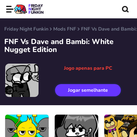
FRIDAY
NIGHT
FUNKIN
Friday Night Funkin
Mods FNF
FNF Vs Dave and Bambi:
FNF Vs Dave and Bambi: White
Nugget Edition
Jogo apenas para PC
Jogar semelhante