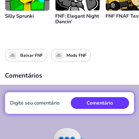
Silly Sprunki
FNF: Elegant Night
FNF FNAF Tes
Dancin’
Baixar FNF
Mods FNF
Comentários
Digite seu comentário
Comentário