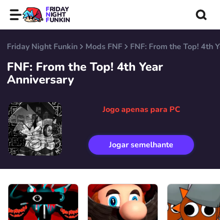
FRIDAY
NIGHT
FUNKIN
Friday Night Funkin
Mods FNF
FNF: From the Top! 4th 
FNF: From the Top! 4th Year
Anniversary
Jogo apenas para PC
Jogar semelhante