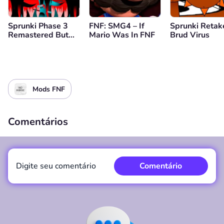
Sprunki Phase 3
FNF: SMG4 – If
Sprunki Retak
Remastered But
Mario Was In FNF
Brud Virus
Everyone is Vineria
Mods FNF
Comentários
Digite seu comentário
Comentário