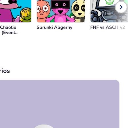
 Chaotix
Sprunki Abgerny
FNF vs ASCII_v2
 (Event
)
ios