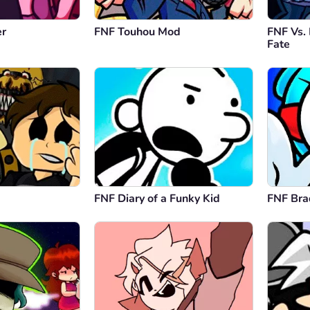
er
FNF Touhou Mod
FNF Vs.
Fate
FNF Diary of a Funky Kid
FNF Bra