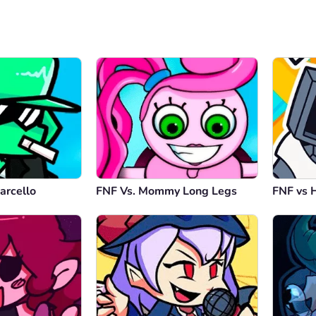
arcello
FNF Vs. Mommy Long Legs
FNF vs 