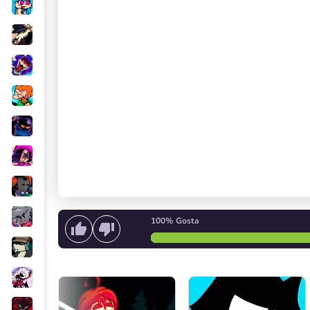
100%
Gosta
Comece a cantar
ou
Comec