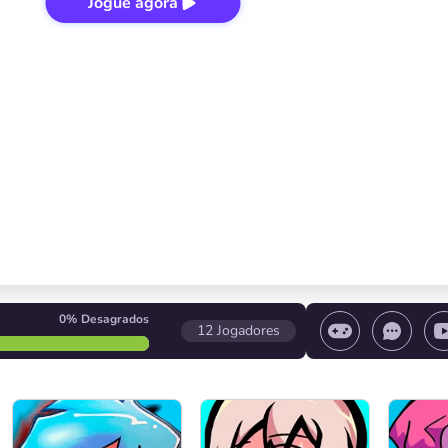
Jogue agora
0%
Desagrados
12
Jogadores
e o jogo / Pare o jogo / Selecione um nível
Control