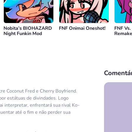
Nobita’s BIOHAZARD
FNF Onimai Oneshot!
FNF Vs.
Night Funkin Mod
Remake
Horizon
Comentár
re Coconut Fred e Cherry Boyfriend.
por estátuas de divindades. Logo
 interpretar, enfrentará sua rival Ko-
uentar até o fim e não perder sua