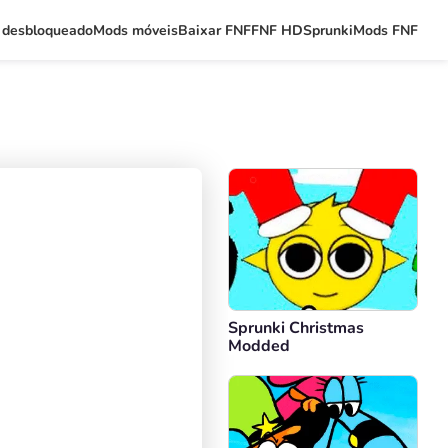
 desbloqueado
Mods móveis
Baixar FNF
FNF HD
Sprunki
Mods FNF
Sprunki Christmas
Modded