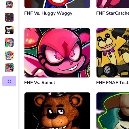
FNF Vs. Huggy Wuggy
FNF StarCatch
FNF Vs. Spinel
FNF FNAF Test