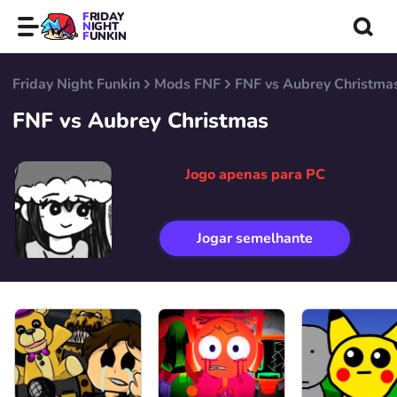
FRIDAY
NIGHT
FUNKIN
Friday Night Funkin
Mods FNF
FNF vs Aubrey Christma
FNF vs Aubrey Christmas
Jogo apenas para PC
Jogar semelhante