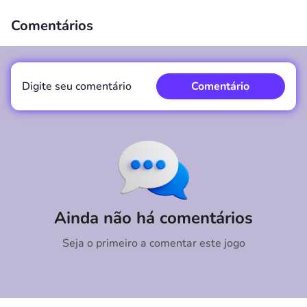
Comentários
00:00
/
00:00
Digite seu comentário
Comentário
Comentário
Cancelar
Ainda não há comentários
Seja o primeiro a comentar este jogo