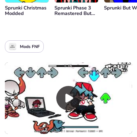
Sprunki Christmas
Sprunki Phase 3
Sprunki But W
Modded
Remastered But
Everyone is Vineria
Mods FNF