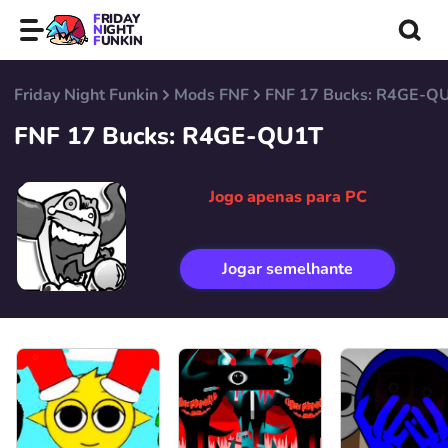
FRIDAY
NIGHT
FUNKIN
Friday Night Funkin
Mods FNF
FNF 17 Bucks: R4GE-Q
FNF 17 Bucks: R4GE-QU1T
Jogo apenas para PC
Jogar semelhante