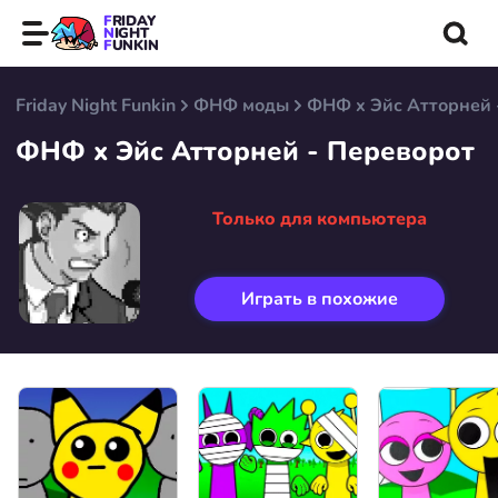
FRIDAY
NIGHT
FUNKIN
Friday Night Funkin
ФНФ моды
ФНФ x Эйс Атторней 
ФНФ x Эйс Атторней - Переворот
Только для компьютера
Играть в похожие