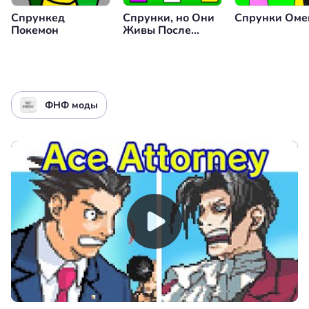
Спрункед
Спрунки, но Они
Спрунки Оме
Покемон
Живы После
Операции
ФНФ моды