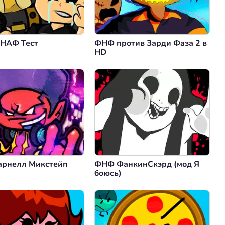
НАФ Тест
ФНФ против Зарди Фаза 2 в
HD
рнелл Микстейп
ФНФ ФанкинСкэрд (мод Я
боюсь)