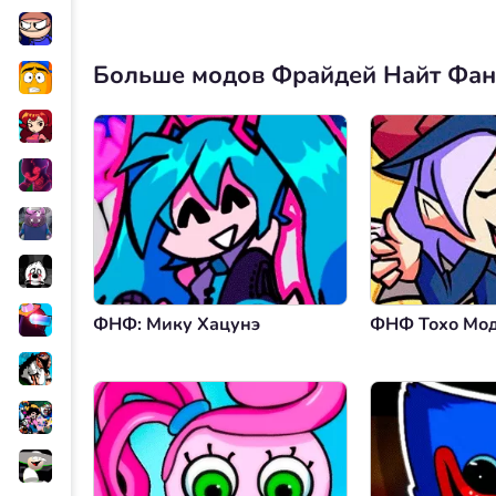
Больше модов Фрайдей Найт Фа
ФНФ: Мику Хацунэ
ФНФ Тохо Мо