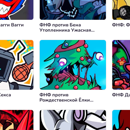
агги Вагги
ФНФ против Бена
ФНФ: Ф
Утопленника Ужасная
Судьба
екса
ФНФ против
ФНФ Да
Рождественской Ёлки
(Рождественская Резня)