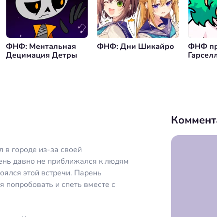
нуться назад
ФНФ: Ментальная
ФНФ: Дни Шикайро
ФНФ пр
Децимация Детры
Гарсел
Вместе
Коммент
л в городе из-за своей
ень давно не приближался к людям
оялся этой встречи. Парень
я попробовать и спеть вместе с