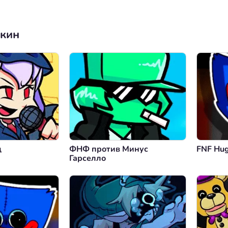
нкин
д
ФНФ против Минус
FNF Hu
Гарселло