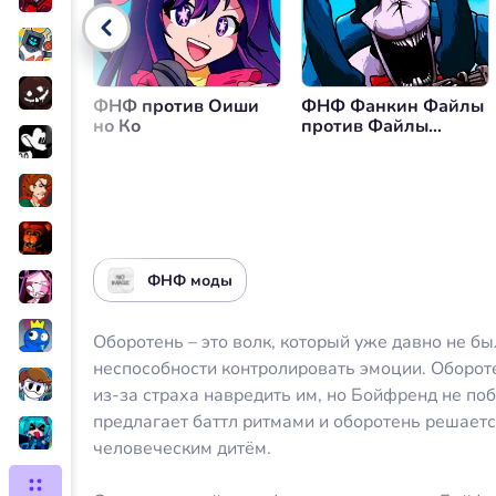
Управление громкостью
Вер
ФНФ против Оиши
ФНФ Фанкин Файлы
но Ко
против Файлы
Уолтена
ФНФ моды
Оборотень – это волк, который уже давно не бы
неспособности контролировать эмоции. Оборот
из-за страха навредить им, но Бойфренд не поб
предлагает баттл ритмами и оборотень решаетс
человеческим дитём.