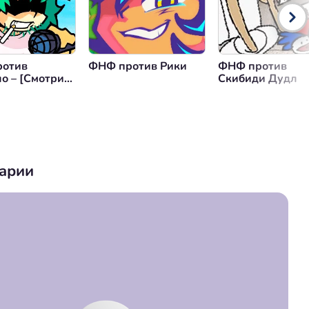
отив
ФНФ против Рики
ФНФ против
ло – [Смотрим
Скибиди Дудл
]
арии