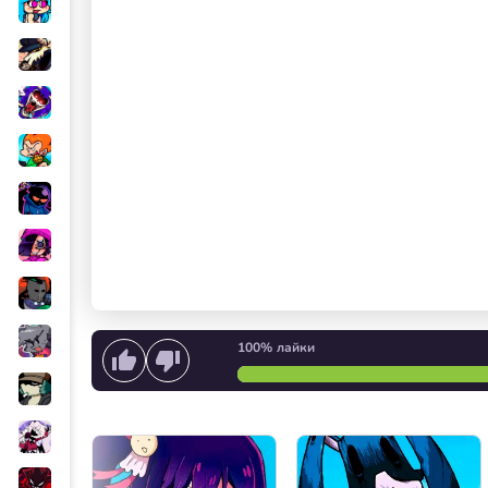
100%
лайки
Начать петь
или
Запуск 