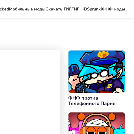
ocked
Мобильные моды
Скачать FNF
FNF HD
Sprunki
ФНФ моды
ФНФ против
Телефонного Парня