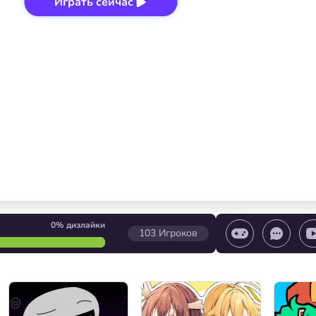
Играть сейчас
0%
дизлайки
103
Игроков
игры/ Остановить игру/ Выбор уровня