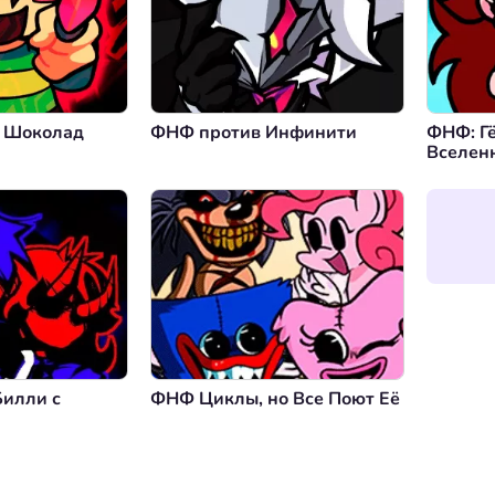
 Шоколад
ФНФ против Инфинити
ФНФ: Г
Вселен
илли с
ФНФ Циклы, но Все Поют Её