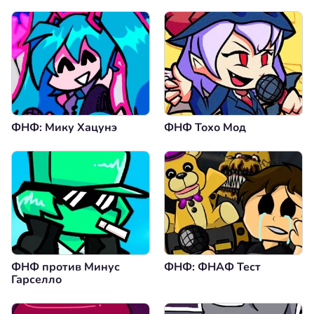
ФНФ: Мику Хацунэ
ФНФ Тохо Мод
ФНФ против Минус
ФНФ: ФНАФ Тест
Гарселло