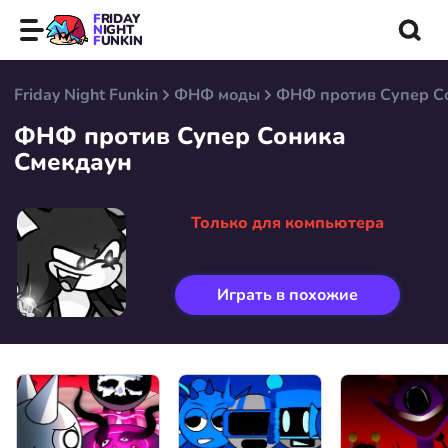
FRIDAY
NIGHT
FUNKIN
Friday Night Funkin
ФНФ моды
ФНФ против Супер С
ФНФ против Супер Соника
Смекдаун
Только для компьютера
Играть в похожие