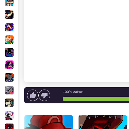
100%
лайки
Начать петь
или
Запуск 