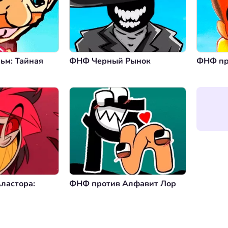
м: Тайная
ФНФ Черный Рынок
ФНФ пр
ластора:
ФНФ против Алфавит Лор