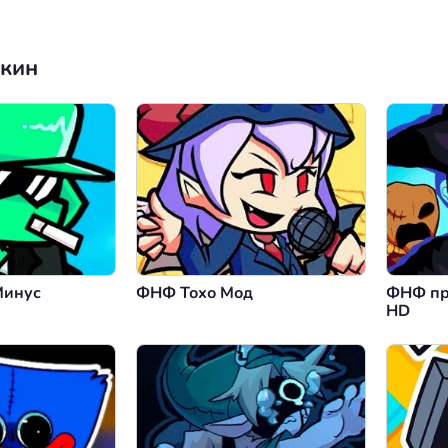
нкин
Минус
ФНФ Тохо Мод
ФНФ пр
HD