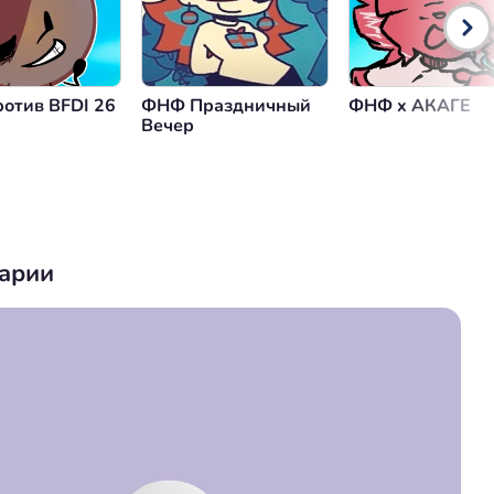
отив BFDI 26
ФНФ Праздничный
ФНФ x АКАГЕ
Вечер
арии