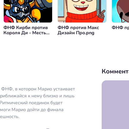
нуться назад
ФНФ Кирби против
ФНФ против Макс
ФНФ пр
Короля Ди - Месть
Дизайн Про.png
Короля
Коммент
я ФНФ, в котором Марио устаивает
приближайся к нему близко и лишь
 Ритмический поединок будет
Помоги Марио дойти до финала
пешность.