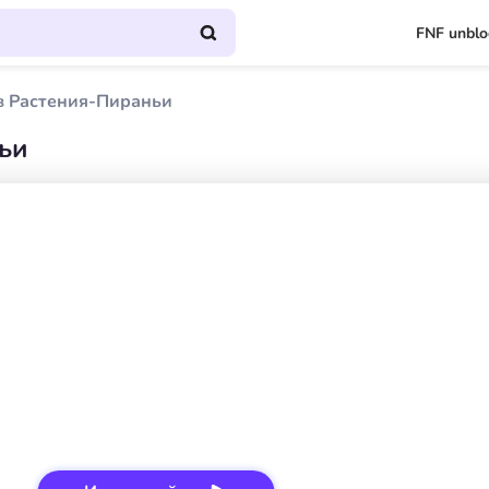
FNF unbl
в Растения-Пираньи
ьи