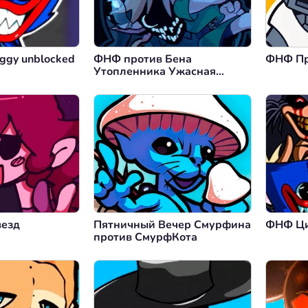
ggy unblocked
ФНФ против Бена
ФНФ Пр
Утопленника Ужасная
Судьба
везд
Пятничный Вечер Смурфина
ФНФ Ци
против СмурфКота