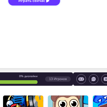
Играть сейчас
0%
дизлайки
13
Игроков
игры/ Остановить игру/ Выбор уровня