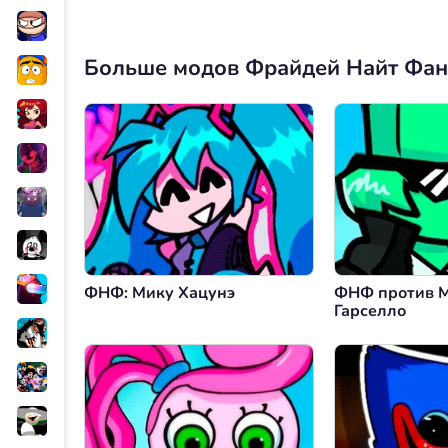
Больше модов Фрайдей Найт Фа
ФНФ: Мику Хацунэ
ФНФ против 
Гарселло