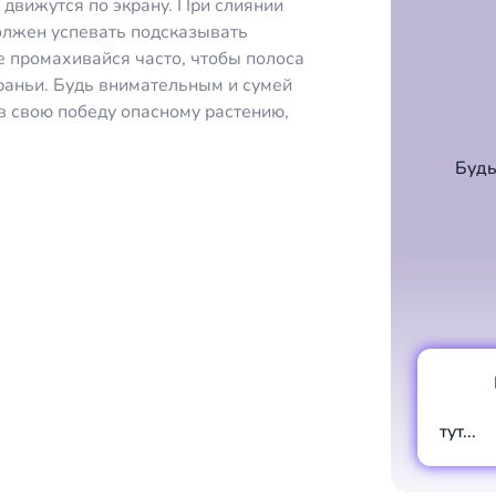
 движутся по экрану. При слиянии
должен успевать подсказывать
е промахивайся часто, чтобы полоса
раньи. Будь внимательным и сумей
в свою победу опасному растению,
Будь
тут...