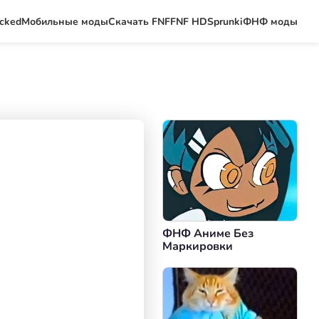
ocked
Мобильные моды
Скачать FNF
FNF HD
Sprunki
ФНФ моды
ФНФ Аниме Без
Маркировки