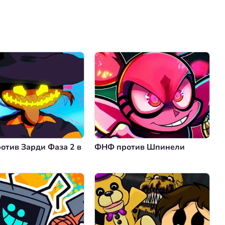
Коментировать
Отмена
отив Зарди Фаза 2 в
ФНФ против Шпинели