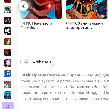
Управление громкостью
Вер
ФНФ: Покепаста
ФНФ: Хулиганский
Погибель
хаос против
Хулигана
ФНФ моды
ФНФ: Против Растения-Пираньи
– это мод дл
поединок с зубастым растением-пираньей. Не 
закидывай его нотами, чтобы выиграть борьбу.
проходить в ритмах песни “Tubular Struggle”. 
саундтрека, исполняя ноты и удерживая его ус