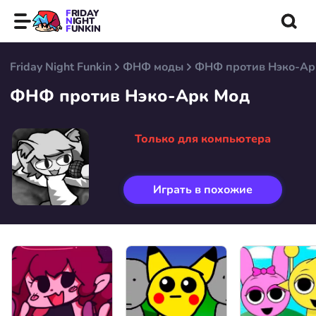
FRIDAY
NIGHT
FUNKIN
Friday Night Funkin
ФНФ моды
ФНФ против Нэко-Ар
ФНФ против Нэко-Арк Мод
Только для компьютера
Играть в похожие