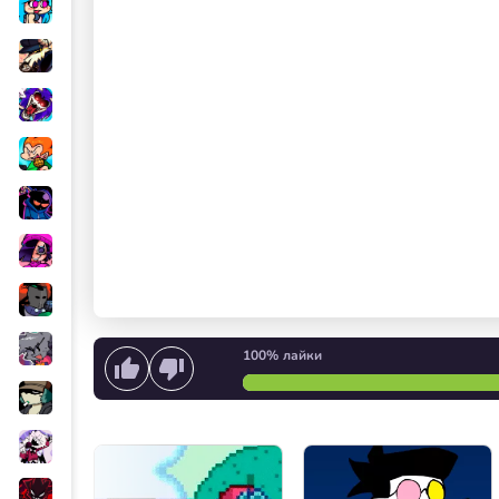
100%
лайки
Начать петь
или
Запуск 