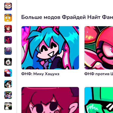
Больше модов Фрайдей Найт Фа
ФНФ: Мику Хацунэ
ФНФ против 