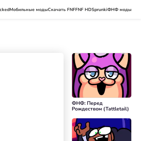
ocked
Мобильные моды
Скачать FNF
FNF HD
Sprunki
ФНФ моды
ФНФ: Перед
Рождеством (Tattletail)