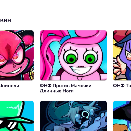
нкин
Шпинели
ФНФ Против Мамочки
ФНФ То
Длинные Ноги