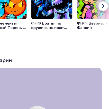
лементы
ФНФ Братья по
ФНФ: Вьернес Н
ный Парень и
оружию, но поют
Фанкин
я Девушка)
Фантайм Фредди и
БонБон
арии