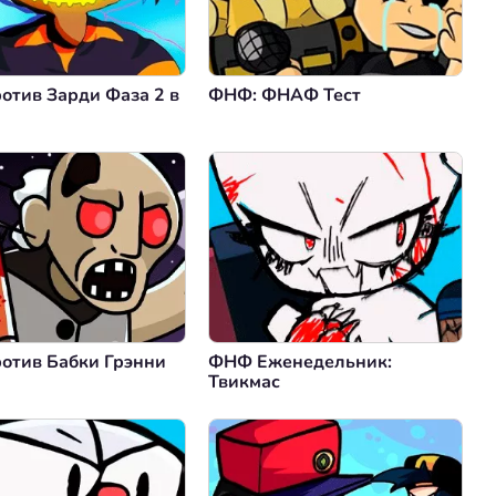
отив Зарди Фаза 2 в
ФНФ: ФНАФ Тест
отив Бабки Грэнни
ФНФ Еженедельник:
Твикмас