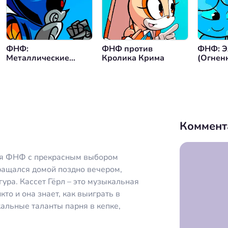
нуться назад
ФНФ:
ФНФ против
ФНФ: Э
Металлические
Кролика Крима
(Огнен
Разборки
Водяна
Коммент
ля ФНФ с прекрасным выбором
ращался домой поздно вечером,
ура. Кассет Гёрл – это музыкальная
кто и она знает, как выиграть в
кальные таланты парня в кепке,