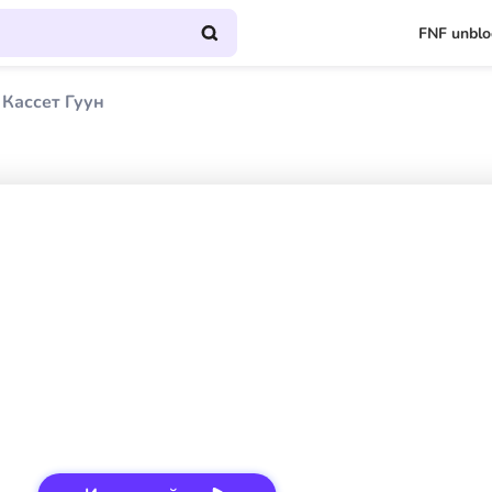
FNF unbl
Кассет Гуун