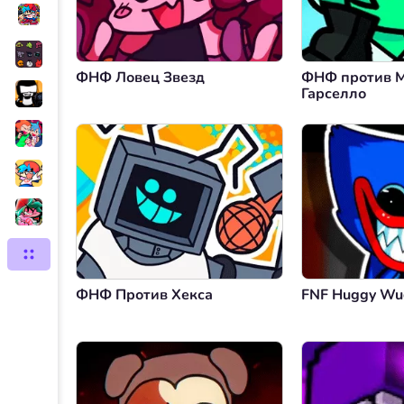
ФНФ Ловец Звезд
ФНФ против 
Гарселло
ФНФ Против Хекса
FNF Huggy Wu