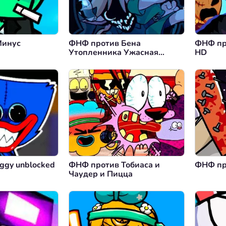
Минус
ФНФ против Бена
ФНФ пр
Утопленника Ужасная
HD
Судьба
ggy unblocked
ФНФ против Тобиаса и
ФНФ пр
Чаудер и Пицца