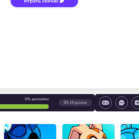
Играть сейчас
0%
дизлайки
85
Игроков
игры/ Остановить игру/ Выбор уровня