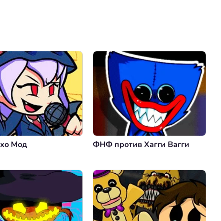
Коментировать
Отмена
хо Мод
ФНФ против Хагги Вагги