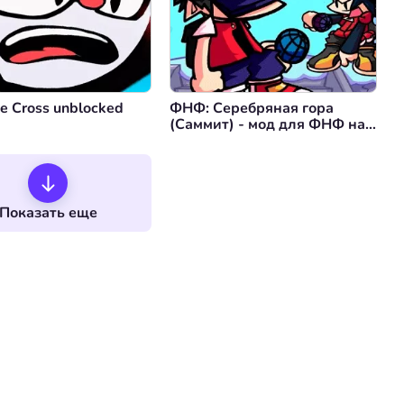
ie Cross unblocked
ФНФ: Серебряная гора
(Саммит) - мод для ФНФ на
тему Покемонов!
Показать еще