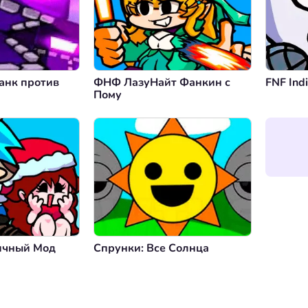
анк против
ФНФ ЛазуНайт Фанкин с
FNF Ind
Пому
ичный Мод
Спрунки: Все Солнца