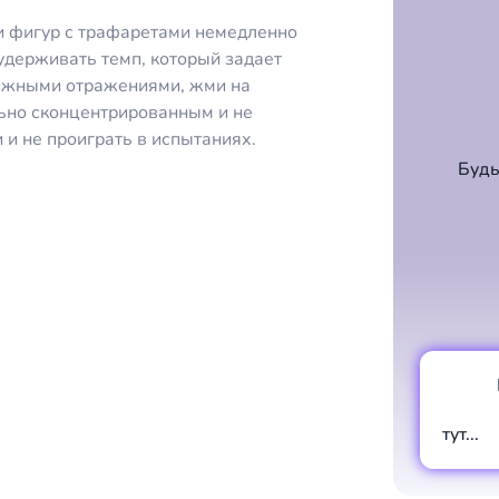
ии фигур с трафаретами немедленно
удерживать темп, который задает
вижными отражениями, жми на
ьно сконцентрированным и не
 и не проиграть в испытаниях.
Будь
тут...