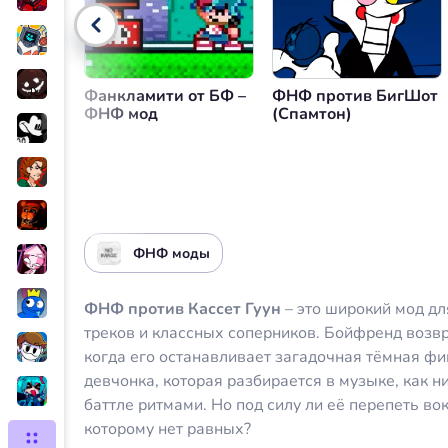
Управление громкостью
Вер
Фанкламити от БФ –
ФНФ против БигШот
ФНФ мод
(Спамтон)
ФНФ моды
ФНФ против Кассет Гуун
– это широкий мод д
треков и классных соперников. Бойфренд возв
когда его останавливает загадочная тёмная фиг
девчонка, которая разбирается в музыке, как ни
баттле ритмами. Но под силу ли её перепеть во
которому нет равных?