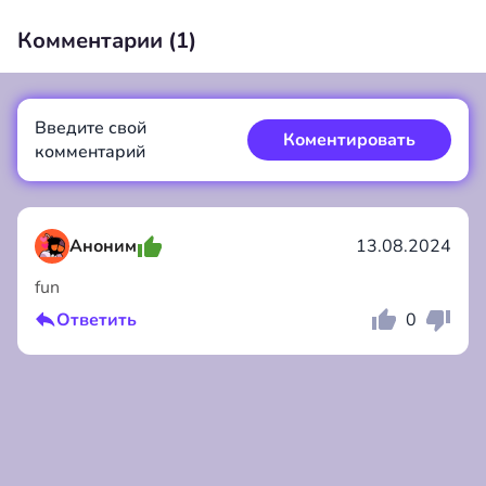
Комментарии (
1
)
Введите свой
00:00
/
00:00
Коментировать
комментарий
Аноним
13.08.2024
fun
Коментировать
Отмена
Ответить
0