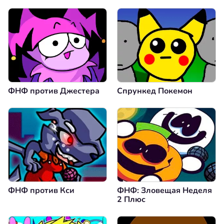
ФНФ против Джестера
Спрункед Покемон
ФНФ против Кси
ФНФ: Зловещая Неделя
2 Плюс