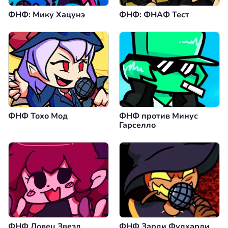
ФНФ: Мику Хацунэ
ФНФ: ФНАФ Тест
ФНФ Тохо Мод
ФНФ против Минус
Гарселло
ФНФ Ловец Звезд
ФНФ Зарди Фулхарди