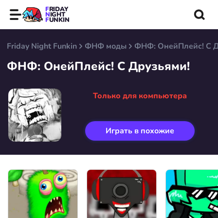
FRIDAY
NIGHT
FUNKIN
Friday Night Funkin
ФНФ моды
ФНФ: ОнейПлейс! С 
ФНФ: ОнейПлейс! С Друзьями!
Только для компьютера
Играть в похожие