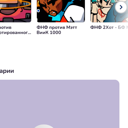
отив
ФНФ против Мэтт
ФНФ 2Хот - БФ 
ртированного
ВииК 1000
арии