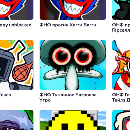
ggy unblocked
ФНФ против Хагги Вагги
ФНФ пр
Гарсел
екса
ФНФ Туманное Багровое
ФНФ Гл
Утро
Тейлз 