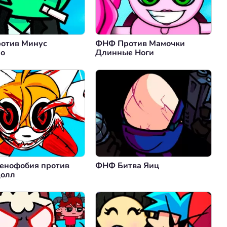
отив Минус
ФНФ Против Мамочки
ло
Длинные Ноги
енофобия против
ФНФ Битва Яиц
Долл