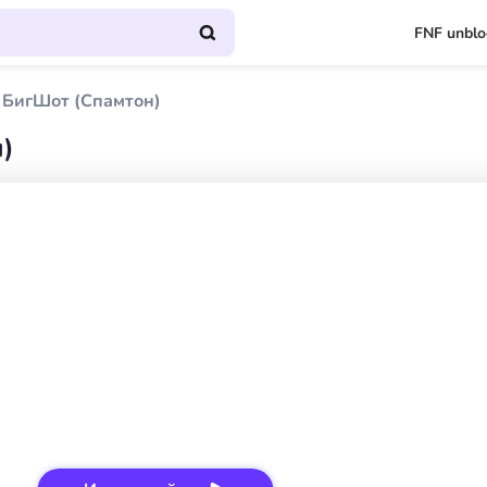
FNF unbl
БигШот (Спамтон)
)