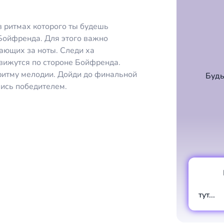
в ритмах которого ты будешь
Бойфренда. Для этого важно
ающих за ноты. Следи ха
вижутся по стороне Бойфренда.
 ритму мелодии. Дойди до финальной
Будь
вись победителем.
тут...