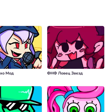
Коментировать
Отмена
хо Мод
ФНФ Ловец Звезд