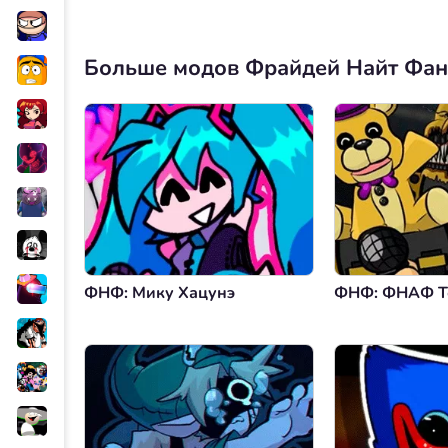
Больше модов Фрайдей Найт Фа
ФНФ: Мику Хацунэ
ФНФ: ФНАФ Т