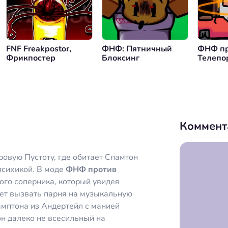
нуться назад
FNF Freakpostor,
ФНФ: Пятничный
ФНФ пр
Фрикпостер
Блоксинг
Телепо
Хлеба
Коммент
овую Пустоту, где обитает Спамтон
психикой. В моде
ФНФ против
ого соперника, который увидев
ет вызвать парня на музыкальную
амптона из Андертейл с манией
он далеко не всесильный на