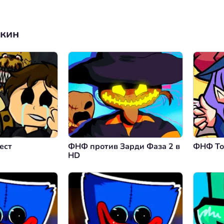
нкин
ест
ФНФ против Зарди Фаза 2 в
ФНФ То
HD