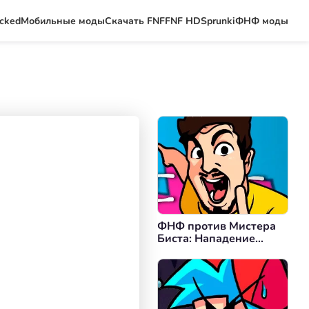
ocked
Мобильные моды
Скачать FNF
FNF HD
Sprunki
ФНФ моды
ФНФ против Мистера
Биста: Нападение
Зверя-Убийцы