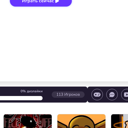
Играть сейчас
0%
дизлайки
113
Игроков
игры/ Остановить игру/ Выбор уровня