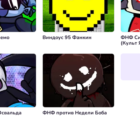
Кемо
Виндоус 95 Фанкин
ФНФ Си
(Культ 
Освальда
ФНФ против Недели Боба