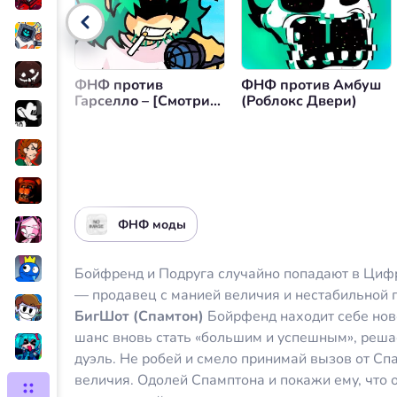
Управление громкостью
Вер
ФНФ против
ФНФ против Амбуш
Гарселло – [Смотрим
(Роблокс Двери)
Вместе]
ФНФ моды
Бойфренд и Подруга случайно попадают в Цифр
— продавец с манией величия и нестабильной 
БигШот (Спамтон)
Бойрфенд находит себе нов
шанс вновь стать «большим и успешным», реша
дуэль. Не робей и смело принимай вызов от Сп
величия. Одолей Спамптона и покажи ему, что 