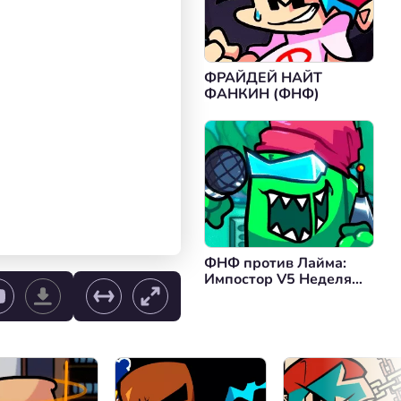
ФРАЙДЕЙ НАЙТ
ФАНКИН (ФНФ)
ФНФ против Лайма:
Импостор V5 Неделя
Апрельских Дураков