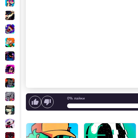
0%
лайки
Начать петь
или
Запуск 