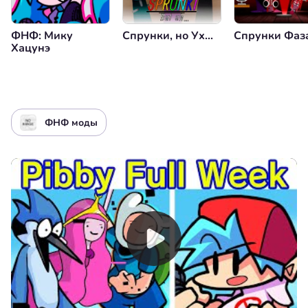
ФНФ: Мику
Спрунки, но Ух...
Спрунки Фаз
Хацунэ
ФНФ моды