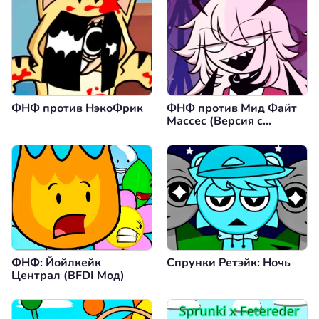
ФНФ против НэкоФрик
ФНФ против Мид Файт
Массес (Версия с
Перестановкой Полов)
ФНФ: Йойлкейк
Спрунки Ретэйк: Ночь
Централ (BFDI Мод)