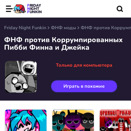
FRIDAY
NIGHT
FUNKIN
Friday Night Funkin
ФНФ моды
ФНФ против Коррумп
ФНФ против Коррумпированных
Пибби Финна и Джейка
Только для компьютера
Играть в похожие