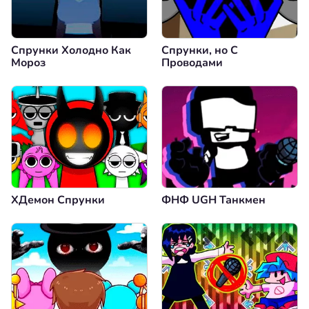
Спрунки Холодно Как
Спрунки, но С
Мороз
Проводами
XДемон Спрунки
ФНФ UGH Танкмен