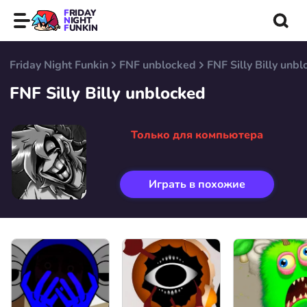
FRIDAY
NIGHT
FUNKIN
Friday Night Funkin
FNF unblocked
FNF Silly Billy unb
FNF Silly Billy unblocked
Только для компьютера
Играть в похожие