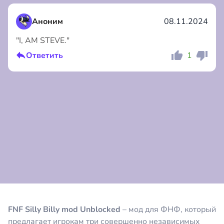
Аноним
08.11.2024
"I, AM STEVE."
Ответить
1
Коментировать
Отмена
Коментировать
Отмена
FNF Silly Billy mod Unblocked
– мод для ФНФ, который
предлагает игрокам три совершенно независимых