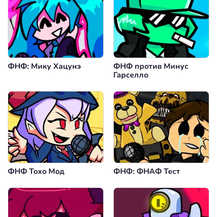
ФНФ: Мику Хацунэ
ФНФ против Минус
Гарселло
ФНФ Тохо Мод
ФНФ: ФНАФ Тест